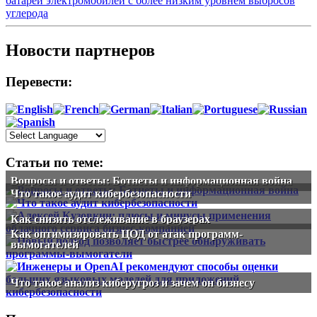
батарей электромобилей с более низким уровнем выбросов
углерода
Новости партнеров
Перевести:
Статьи по теме:
Вопросы и ответы: Ботнеты и информационная война
Что такое аудит кибербезопасности
Как снизить отслеживание в браузерах
Как оптимизировать ЦОД от атак программ-
вымогателей
Что такое анализ киберугроз и зачем он бизнесу