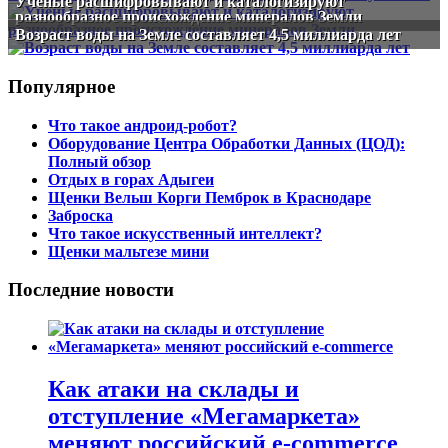
Ученые расшифровывают и каталогизируют
разнообразное происхождение минералов Земли
Возраст воды на Земле составляет 4,5 миллиарда лет
Популярное
Что такое андроид-робот?
Оборудование Центра Обработки Данных (ЦОД):
Полный обзор
Отдых в горах Адыгеи
Щенки Вельш Корги Пемброк в Краснодаре
Заброска
Что такое искусственный интеллект?
Щенки мальтезе мини
Последние новости
Как атаки на склады и
отступление «Мегамаркета»
меняют российский e-commerce