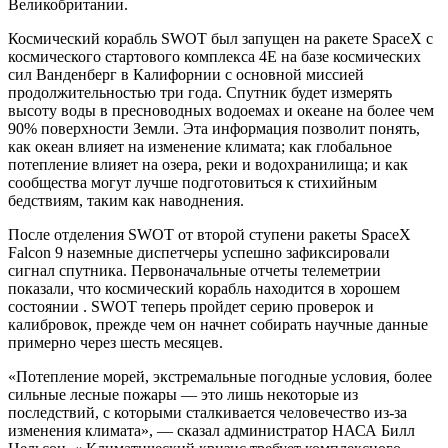
Великобритании.
Космический корабль SWOT был запущен на ракете SpaceX с
космического стартового комплекса 4E на базе космических
сил Ванденберг в Калифорнии с основной миссией
продолжительностью три года. Спутник будет измерять
высоту воды в пресноводных водоемах и океане на более чем
90% поверхности Земли. Эта информация позволит понять,
как океан влияет на изменение климата; как глобальное
потепление влияет на озера, реки и водохранилища; и как
сообщества могут лучше подготовиться к стихийным
бедствиям, таким как наводнения.
После отделения SWOT от второй ступени ракеты SpaceX
Falcon 9 наземные диспетчеры успешно зафиксировали
сигнал спутника. Первоначальные отчеты телеметрии
показали, что космический корабль находится в хорошем
состоянии . SWOT теперь пройдет серию проверок и
калибровок, прежде чем он начнет собирать научные данные
примерно через шесть месяцев.
«Потепление морей, экстремальные погодные условия, более
сильные лесные пожары — это лишь некоторые из
последствий, с которыми сталкивается человечество из-за
изменения климата», — сказал администратор НАСА Билл