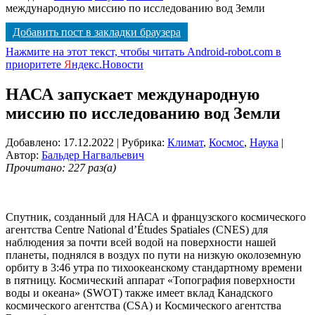
международную миссию по исследованию вод Земли
Добавить пост в закладки браузера
Нажмите на этот текст, чтобы читать Android-robot.com в
приоритете
Я
ндекс.Новости
НАСА запускает международную
миссию по исследованию вод Земли
Добавлено: 17.12.2022
| Рубрика:
Климат
,
Космос
,
Наука
|
Автор:
Бальдер Нагвальевич
Прочитано: 227 раз(а)
Спутник, созданный для НАСА и французского космического
агентства Centre National d’Études Spatiales (CNES) для
наблюдения за почти всей водой на поверхности нашей
планеты, поднялся в воздух по пути на низкую околоземную
орбиту в 3:46 утра по тихоокеанскому стандартному времени
в пятницу. Космический аппарат «Топография поверхности
воды и океана» (SWOT) также имеет вклад Канадского
космического агентства (CSA) и Космического агентства