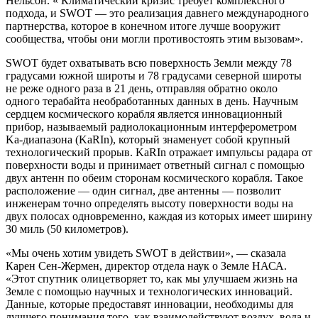
Нельсон. « Климатический кризис требует комплексного
подхода, и SWOT — это реализация давнего международного
партнерства, которое в конечном итоге лучше вооружит
сообщества, чтобы они могли противостоять этим вызовам».
SWOT будет охватывать всю поверхность Земли между 78
градусами южной широты и 78 градусами северной широты
не реже одного раза в 21 день, отправляя обратно около
одного терабайта необработанных данных в день. Научным
сердцем космического корабля является инновационный
прибор, называемый радиолокационным интерферометром
Ka-диапазона (KaRIn), который знаменует собой крупный
технологический прорыв. KaRIn отражает импульсы радара от
поверхности воды и принимает ответный сигнал с помощью
двух антенн по обеим сторонам космического корабля. Такое
расположение — один сигнал, две антенны — позволит
инженерам точно определять высоту поверхности воды на
двух полосах одновременно, каждая из которых имеет ширину
30 миль (50 километров).
«Мы очень хотим увидеть SWOT в действии», — сказала
Карен Сен-Жермен, директор отдела наук о Земле НАСА.
«Этот спутник олицетворяет то, как мы улучшаем жизнь на
Земле с помощью научных и технологических инноваций.
Данные, которые предоставят инновации, необходимы для
лучшего понимания того, как взаимодействуют воздух, вода и