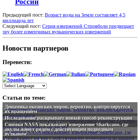
России
Предыдущий пост:
Возраст воды на Земле составляет 4,5
миллиарда лет
Следующий пост:
Серия извержений Стромболи предвещает
эру более изменчивых вулканических извержений
Новости партнеров
Перевести:
Статьи по теме:
Динамика океанских миров, вероятно, контролируется
их вращением
Исследование раскрывает новый способ реконструкции
прошлого климата на Марсе
Снимки NASA показывают извержение Sharkcano, где
акулы живут рядом с действующим подводным
вулканом