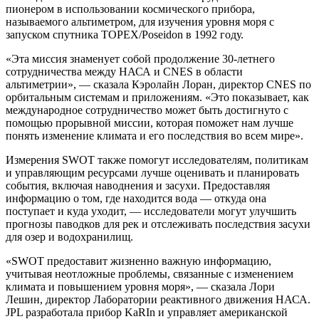
пионером в использовании космического прибора,
называемого альтиметром, для изучения уровня моря с
запуском спутника TOPEX/Poseidon в 1992 году.
«Эта миссия знаменует собой продолжение 30-летнего
сотрудничества между НАСА и CNES в области
альтиметрии», — сказала Кэролайн Лоран, директор CNES по
орбитальным системам и приложениям. «Это показывает, как
международное сотрудничество может быть достигнуто с
помощью прорывной миссии, которая поможет нам лучше
понять изменение климата и его последствия во всем мире».
Измерения SWOT также помогут исследователям, политикам
и управляющим ресурсами лучше оценивать и планировать
события, включая наводнения и засухи. Предоставляя
информацию о том, где находится вода — откуда она
поступает и куда уходит, — исследователи могут улучшить
прогнозы паводков для рек и отслеживать последствия засухи
для озер и водохранилищ.
«SWOT предоставит жизненно важную информацию,
учитывая неотложные проблемы, связанные с изменением
климата и повышением уровня моря», — сказала Лори
Лешин, директор Лаборатории реактивного движения НАСА.
JPL разработала прибор KaRIn и управляет американской