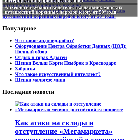
интерпретацию прошлого океанов
Археологи изучают свидетельства дальних морских
путешествий коренных народов к югу от 50° ю.ш.
Популярное
Что такое андроид-робот?
Оборудование Центра Обработки Данных (ЦОД):
Полный обзор
Отдых в горах Адыгеи
Щенки Вельш Корги Пемброк в Краснодаре
Заброска
Что такое искусственный интеллект?
Щенки мальтезе мини
Последние новости
Как атаки на склады и
отступление «Мегамаркета»
меняют российский e-commerce