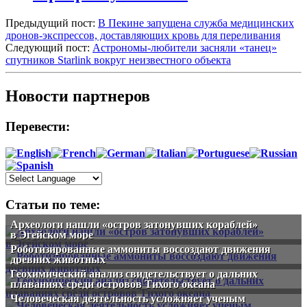
Предыдущий пост:
В Пекине запущена служба медицинских
дронов-экспрессов, доставляющих кровь для переливания
Следующий пост:
Астрономы-любители засняли «танец»
спутников Starlink вокруг неизвестного объекта
Новости партнеров
Перевести:
Статьи по теме:
Археологи нашли «остров затонувших кораблей»
в Эгейском море
Роботизированные аммониты воссоздают движения
древних животных
Геохимический анализ свидетельствует о дальних
плаваниях среди островов Тихого океана
Человеческая деятельность усложняет ученым