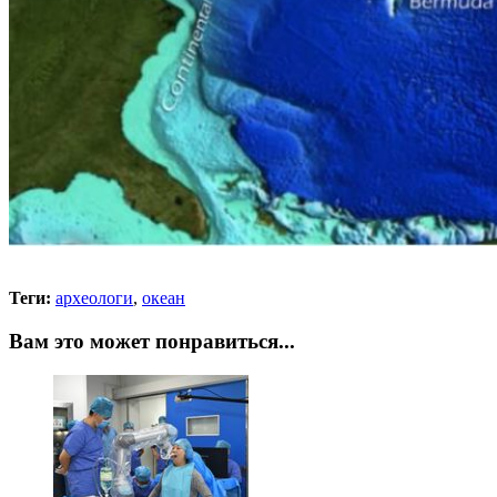
Теги:
археологи
,
океан
Вам это может понравиться...