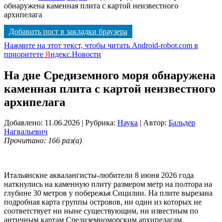
обнаружена каменная плита с картой неизвестного
архипелага
Добавить пост в закладки браузера
Нажмите на этот текст, чтобы читать Android-robot.com в
приоритете
Я
ндекс.Новости
На дне Средиземного моря обнаружена
каменная плита с картой неизвестного
архипелага
Добавлено: 11.06.2026
| Рубрика:
Наука
| Автор:
Бальдер
Нагвальевич
Прочитано: 166 раз(а)
Итальянские аквалангисты-любители 8 июня 2026 года
наткнулись на каменную плиту размером метр на полтора на
глубине 30 метров у побережья Сицилии. На плите вырезана
подробная карта группы островов, ни один из которых не
соответствует ни ныне существующим, ни известным по
античным картам Средиземноморским архипелагам.