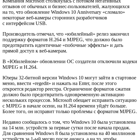
Компания Microsoft столкнулась с потоком негативных
отзывов от обычных и бизнес-пользователей, жалующихся
на то, что обновление Windows 10 Anniversary «сломало»
некоторые веб-камеры сторонних разработчиков
с интерфейсом USB.
Производитель отмечал, что «юбилейный» релиз закончил
поддержку форматов H.264 и MJPEG, что должно было
предотвратить идентичные «побочные эффекты» и дать
прямой доступ к веб-камерам.
В «Юбилейном» обновлении ОС создатели отключили кодеки
MJPEG и H.264.
Юзеры 32-битной версии Windows 10 могут зайти в стартовое
меню, ввести «regedit» и нажать на Enter, после этого
откроется редактор реестра. Ограничение форматов сжатия
должно было предотвратить одновременную активацию
нескольких процессов. Microsoft обещает исправить ситуацию
с MJPEG в начале осени, на H.264 времени уйдёт больше.
Более того, он исправит только проблемы с форматом MJPEG.
Недавно сообщалось о том, что Windows 10 была установлена
на 14 млн. устройств за первые сутки после начала продаж.
Для сравнения Windows 8 была установлена на 40 миллионов
устройств за 1-ый месяц после анонса, а на то, чтобы