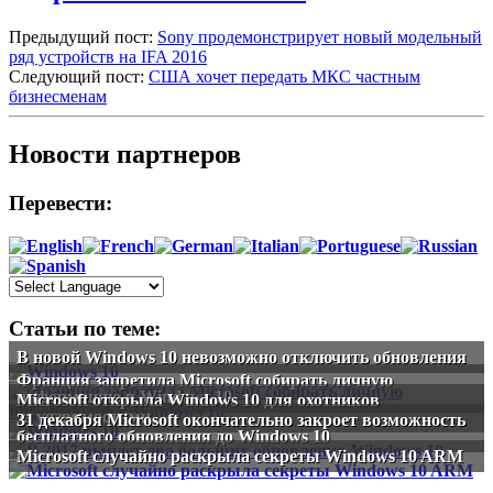
Предыдущий пост:
Sony продемонстрирует новый модельный
ряд устройств на IFA 2016
Следующий пост:
США хочет передать МКС частным
бизнесменам
Новости партнеров
Перевести:
Статьи по теме:
В новой Windows 10 невозможно отключить обновления
Франция запретила Microsoft собирать личную
информацию в Windows 10
Microsoft открыла Windows 10 для охотников
за уязвимостями
31 декабря Microsoft окончательно закроет возможность
бесплатного обновления до Windows 10
Microsoft случайно раскрыла секреты Windows 10 ARM