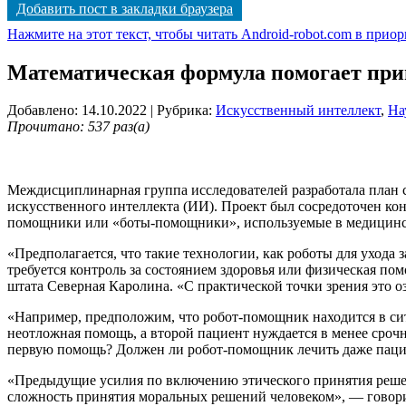
Добавить пост в закладки браузера
Нажмите на этот текст, чтобы читать Android-robot.com в прио
Математическая формула помогает пр
Добавлено: 14.10.2022
| Рубрика:
Искусственный интеллект
,
На
Прочитано: 537 раз(а)
Междисциплинарная группа исследователей разработала план 
искусственного интеллекта (ИИ). Проект был сосредоточен ко
помощники или «боты-помощники», используемые в медицинс
«Предполагается, что такие технологии, как роботы для уход
требуется контроль за состоянием здоровья или физическая пом
штата Северная Каролина. «С практической точки зрения это о
«Например, предположим, что робот-помощник находится в сит
неотложная помощь, а второй пациент нуждается в менее сроч
первую помощь? Должен ли робот-помощник лечить даже пациент
«Предыдущие усилия по включению этического принятия реше
сложность принятия моральных решений человеком», — говорит 