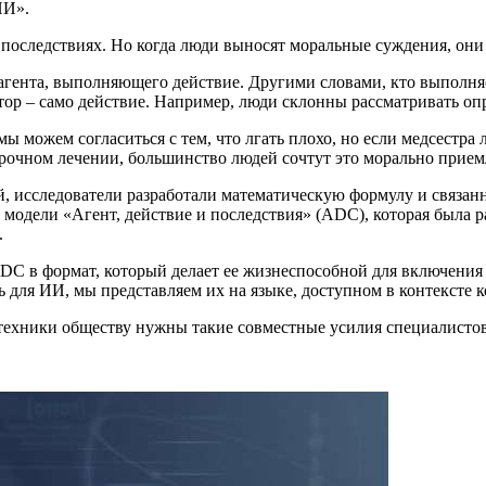
ИИ».
​​последствиях. Но когда люди выносят моральные суждения, они
агента, выполняющего действие. Другими словами, кто выполняе
р – само действие. Например, люди склонны рассматривать опре
ы можем согласиться с тем, что лгать плохо, но если медсестра
срочном лечении, большинство людей сочтут это морально прие
 исследователи разработали математическую формулу и связанн
одели «Агент, действие и последствия» (ADC), которая была ра
.
 ADC в формат, который делает ее жизнеспособной для включен
ть для ИИ, мы представляем их на языке, доступном в контексте
техники обществу нужны такие совместные усилия специалистов 