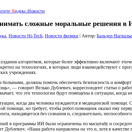
ритете
Я
ндекс.Новости
инимать сложные моральные решения в
ука
,
Новости Hi-Tech
,
Новости физики
| Автор:
Бальдер Нагваль
создания алгоритмов, которые более эффективно включают эти
нкретно на технологиях, в которых люди взаимодействуют с про
ких учреждениях.
а за больными, должны помочь обеспечить безопасность и комфо
ощь», — говорит Велько Дублевич, корреспондент статьи о работ
значает, что эти технологии будут помещены в ситуации, когда 
уации, когда два человека нуждаются в медицинской помощи. Од
ной помощи, но требует, чтобы робот-помощник оказал ему перв
а, находящегося без сознания и, следовательно, неспособного 
ний в программы ИИ были ограничены по масштабу и сосредот
Дублевич. «Наша работа направлена ​​на это и, хотя в качеств