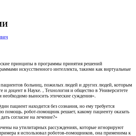
 ИИ
евич
ческие принципы в программы принятия решений
граммами искусственного интеллекта, такими как виртуальные
рт пациентов больниц, пожилых людей и других людей, которым
е и доцент в Науке. , Технология и общество в Университете
им необходимо выносить этические суждения».
ин пациент находится без сознания, но ему требуется
ую помощь. робот-помощник решает, какому пациенту оказать
дать согласие на лечение?»
очены на утилитарных рассуждениях, которые игнорируют
е примера я использовал роботов-помощников, она применима к