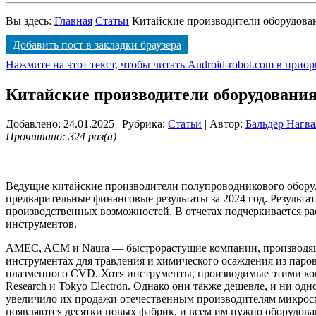
Вы здесь:
Главная
Статьи
Китайские производители оборудова
Добавить пост в закладки браузера
Нажмите на этот текст, чтобы читать Android-robot.com в прио
Китайские производители оборудования
Добавлено: 24.01.2025
| Рубрика:
Статьи
| Автор:
Бальдер Нагва
Прочитано: 324 раз(а)
Ведущие китайские производители полупроводникового оборудо
предварительные финансовые результаты за 2024 год. Результа
производственных возможностей. В отчетах подчеркивается рас
инструментов.
AMEC, ACM и Naura — быстрорастущие компании, производящ
инструментах для травления и химического осаждения из паро
плазменного CVD. Хотя инструменты, производимые этими ком
Research и Tokyo Electron. Однако они также дешевле, и ни о
увеличило их продажи отечественным производителям микросхе
появляются десятки новых фабрик, и всем им нужно оборудова