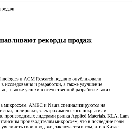
 продаж
танавливают рекорды продаж
chnologies и ACM Research недавно опубликовали
 в исследования и разработки, а также улучшение
е, а также успехи в отечественной разработке таких
а микросхем. AMEC и Naura специализируются на
чистки, полировки, электрохимического покрытия и
, производимых лидерами рынка Applied Materials, KLA, Lam
 китайским производителям микросхем, что в последние годы
величить свои продажи, заключается в том, что в Китае