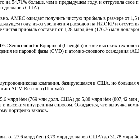
то на 54,71% больше, чем в предыдущем году, и отгрузила свое
млн долларов США).
тивно. AMEC ожидает получить чистую прибыль в размере от 1,5 
едыдущем году, из-за увеличения расходов на НИОКР и отсутстви
 чистая прибыль составит от 1,28 млрд йен (176,76 млн долларо
Semiconductor Equipment (Chengdu) в зоне высоких технологий
дения из паровой фазы (CVD) и атомно-слоевого осаждения (ALD
олупроводниковая компания, базирующаяся в США, но большая 
панию ACM Research (Шанхай).
 5,6 млрд йен (769 млн долл. США) до 5,88 млрд йен (807,42 млн
и высоким внутренним спросом. Ожидается, что выручка компани
шому портфелю заказов.
авит от 27,6 млрд йен (3,79 млрд долларов США) до 31,78 млрд й