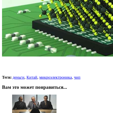
Теги:
деньги
,
Китай
,
микроэлектроника
,
чип
Вам это может понравиться...