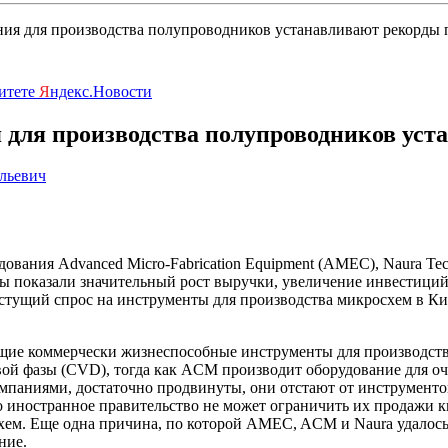
ния для производства полупроводников устанавливают рекорды
ритете
Я
ндекс.Новости
 для производства полупроводников ус
льевич
вания Advanced Micro-Fabrication Equipment (AMEC), Naura Te
ты показали значительный рост выручки, увеличение инвестиций
тущий спрос на инструменты для производства микросхем в Кита
ие коммерчески жизнеспособные инструменты для производств
вой фазы (CVD), тогда как ACM производит оборудование для о
паниями, достаточно продвинуты, они отстают от инструментов
дно иностранное правительство не может ограничить их продажи
м. Еще одна причина, по которой AMEC, ACM и Naura удалось у
ние.