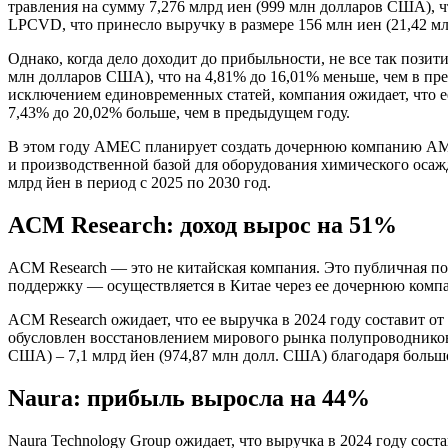
травления на сумму 7,276 млрд иен (999 млн долларов США), ч
LPCVD, что принесло выручку в размере 156 млн иен (21,42 
Однако, когда дело доходит до прибыльности, не все так пози
млн долларов США), что на 4,81% до 16,01% меньше, чем в пр
исключением единовременных статей, компания ожидает, что ее
7,43% до 20,02% больше, чем в предыдущем году.
В этом году AMEC планирует создать дочернюю компанию AMEC 
и производственной базой для оборудования химического осаж
млрд йен в период с 2025 по 2030 год.
ACM Research: доход вырос на 51%
ACM Research — это не китайская компания. Это публичная п
поддержку — осуществляется в Китае через ее дочернюю ком
ACM Research ожидает, что ее выручка в 2024 году составит от
обусловлен восстановлением мирового рынка полупроводников 
США) – 7,1 млрд йен (974,87 млн ​​долл. США) благодаря боль
Naura: прибыль выросла на 44%
Naura Technology Group ожидает, что выручка в 2024 году сост