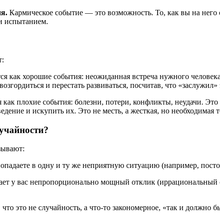
я.
Кармическое событие — это возможность. То, как вы на него 
ли испытанием.
т:
я как хорошие события: неожиданная встреча нужного человека,
озгордиться и перестать развиваться, посчитав, что «заслужил» э
как плохие события: болезни, потери, конфликты, неудачи. Это
едение и искупить их. Это не месть, а жесткая, но необходимая т
лучайности?
зывают:
попадаете в одну и ту же неприятную ситуацию (например, постоя
ет у вас непропорционально мощный отклик (иррациональный с
что это не случайность, а что-то закономерное, «так и должно б