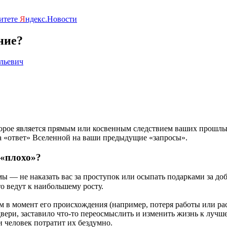
ритете
Я
ндекс.Новости
ние?
льевич
которое является прямым или косвенным следствием ваших прошл
да «ответ» Вселенной на ваши предыдущие «запросы».
 «плохо»?
мы — не наказать вас за проступок или осыпать подарками за до
 ведут к наибольшему росту.
 в момент его происхождения (например, потеря работы или расс
двери, заставило что-то переосмыслить и изменить жизнь к луч
 человек потратит их бездумно.