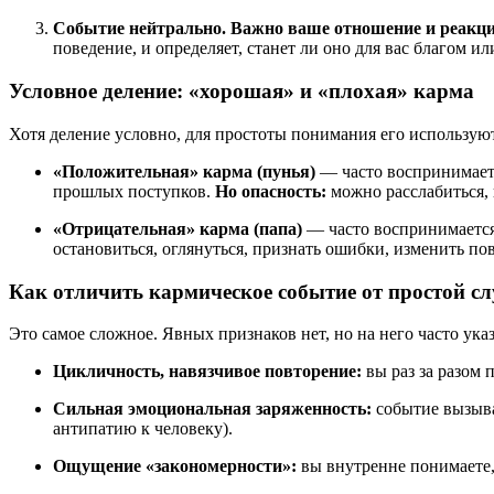
Событие нейтрально. Важно ваше отношение и реакци
поведение, и определяет, станет ли оно для вас благом и
Условное деление: «хорошая» и «плохая» карма
Хотя деление условно, для простоты понимания его использую
«Положительная» карма (пунья)
— часто воспринимаетс
прошлых поступков.
Но опасность:
можно расслабиться, в
«Отрицательная» карма (папа)
— часто воспринимается 
остановиться, оглянуться, признать ошибки, изменить пов
Как отличить кармическое событие от простой с
Это самое сложное. Явных признаков нет, но на него часто ука
Цикличность, навязчивое повторение:
вы раз за разом 
Сильная эмоциональная заряженность:
событие вызыва
антипатию к человеку).
Ощущение «закономерности»:
вы внутренне понимаете, 