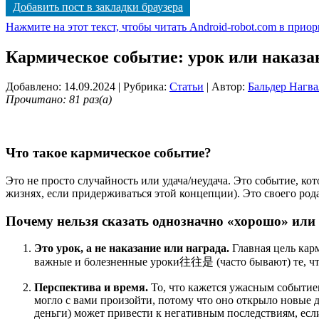
Добавить пост в закладки браузера
Нажмите на этот текст, чтобы читать Android-robot.com в прио
Кармическое событие: урок или наказа
Добавлено: 14.09.2024
| Рубрика:
Статьи
| Автор:
Бальдер Нагва
Прочитано: 81 раз(а)
Что такое кармическое событие?
Это не просто случайность или удача/неудача. Это событие, 
жизнях, если придерживаться этой концепции). Это своего ро
Почему нельзя сказать однозначно «хорошо» или
Это урок, а не наказание или награда.
Главная цель кар
важные и болезненные уроки往往是 (часто бывают) те, что
Перспектива и время.
То, что кажется ужасным событием
могло с вами произойти, потому что оно открыло новые 
деньги) может привести к негативным последствиям, если