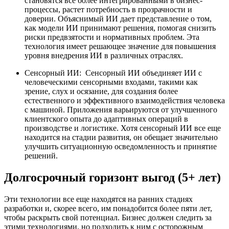
становятся все более интегрированными в бизнес-
процессы, растет потребность в прозрачности и
доверии. Объяснимый ИИ дает представление о том,
как модели ИИ принимают решения, помогая снизить
риски предвзятости и нормативных проблем. Эта
технология имеет решающее значение для повышения
уровня внедрения ИИ в различных отраслях.
Сенсорный ИИ:
Сенсорный ИИ объединяет ИИ с
человеческими сенсорными входами, такими как
зрение, слух и осязание, для создания более
естественного и эффективного взаимодействия человека
с машиной. Приложения варьируются от улучшенного
клиентского опыта до адаптивных операций в
производстве и логистике. Хотя сенсорный ИИ все еще
находится на стадии развития, он обещает значительно
улучшить ситуационную осведомленность и принятие
решений.
Долгосрочный горизонт выгод (5+ лет)
Эти технологии все еще находятся на ранних стадиях
разработки и, скорее всего, им понадобится более пяти лет,
чтобы раскрыть свой потенциал. Бизнес должен следить за
этими технологиями, но подходить к ним с осторожным