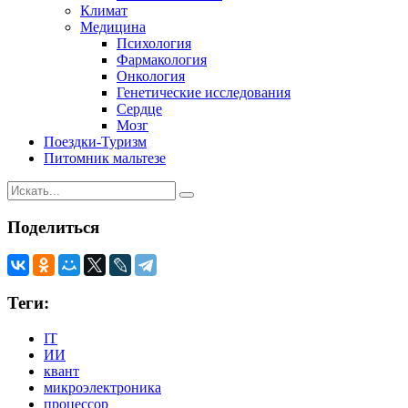
Климат
Медицина
Психология
Фармакология
Онкология
Генетические исследования
Сердце
Мозг
Поездки-Туризм
Питомник мальтезе
Поделиться
Теги:
IT
ИИ
квант
микроэлектроника
процессор