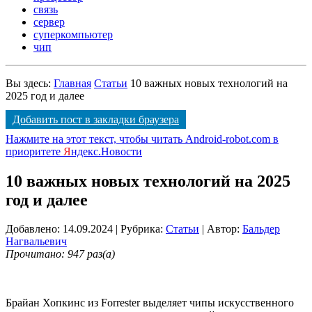
связь
сервер
суперкомпьютер
чип
Вы здесь:
Главная
Статьи
10 важных новых технологий на
2025 год и далее
Добавить пост в закладки браузера
Нажмите на этот текст, чтобы читать Android-robot.com в
приоритете
Я
ндекс.Новости
10 важных новых технологий на 2025
год и далее
Добавлено: 14.09.2024
| Рубрика:
Статьи
| Автор:
Бальдер
Нагвальевич
Прочитано: 947 раз(а)
Брайан Хопкинс из Forrester выделяет чипы искусственного