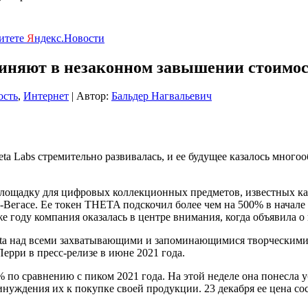
ритете
Я
ндекс.Новости
няют в незаконном завышении стоимо
ость
,
Интернет
| Автор:
Бальдер Нагвальевич
ta Labs стремительно развивалась, и ее будущее казалось мног
площадку для цифровых коллекционных предметов, известных ка
-Вегасе. Ее токен THETA подскочил более чем на 500% в начале 2
 году компания оказалась в центре внимания, когда объявила о 
eta над всеми захватывающими и запоминающимися творческими
ерри в пресс-релизе в июне 2021 года.
 по сравнению с пиком 2021 года. На этой неделе она понесла у
уждения их к покупке своей продукции. 23 декабря ее цена сос