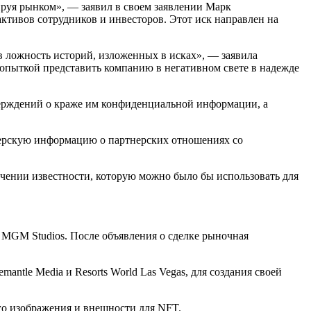
ируя рынком», — заявил в своем заявлении Марк
ктивов сотрудников и инвесторов. Этот иск направлен на
тв ложность историй, изложенных в исках», — заявила
попыткой представить компанию в негативном свете в надежде
тверждений о краже им конфиденциальной информации, а
дерскую информацию о партнерских отношениях со
учении известности, которую можно было бы использовать для
с MGM Studios. После объявления о сделке рыночная
antle Media и Resorts World Las Vegas, для создания своей
го изображения и внешности для NFT.