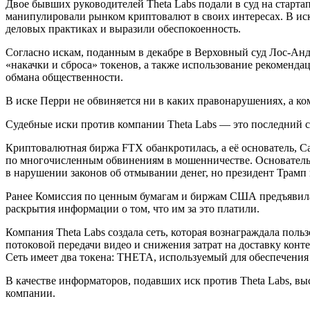
Двое бывших руководителей Theta Labs подали в суд на старт
манипулировали рынком криптовалют в своих интересах. В иск
деловых практиках и выразили обеспокоенность.
Согласно искам, поданным в декабре в Верховный суд Лос-Ан
«накачки и сброса» токенов, а также использование рекоменд
обмана общественности.
В иске Перри не обвиняется ни в каких правонарушениях, а к
Судебные иски против компании Theta Labs — это последний с
Криптовалютная биржа FTX обанкротилась, а её основатель, С
по многочисленным обвинениям в мошенничестве. Основатель 
в нарушении законов об отмывании денег, но президент Трамп 
Ранее Комиссия по ценным бумагам и биржам США предъявила 
раскрытия информации о том, что им за это платили.
Компания Theta Labs создала сеть, которая вознаграждала по
потоковой передачи видео и снижения затрат на доставку конт
Сеть имеет два токена: THETA, используемый для обеспечения 
В качестве информаторов, подавших иск против Theta Labs, вы
компании.