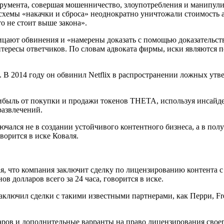
струмента, совершая мошенничество, злоупотребления и манипул
хемы «накачки и сброса» неоднократно уничтожали стоимость а
то не стоит выше закона».
трицают обвинения и «намерены доказать с помощью доказательс
нтересы ответчиков. По словам адвоката фирмы, иски являются 
й. В 2014 году он обвинил Netflix в распространении ложных у
рибыль от покупки и продажи токенов THETA, используя инсай
развлечений.
чался не в создании устойчивого контентного бизнеса, а в пол
ворится в иске Коваля.
ная, что компания заключит сделку по лицензированию контента 
 долларов всего за 24 часа, говорится в иске.
аключил сделки с такими известными партнерами, как Перри, Frem
аров и дополнительные варранты на право лицензирования свое