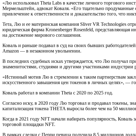
«Лю использовал Theta Labs в качестве личного торгового ин
Мермельштейн, адвокат Коваля. «Его тщательно продуманные с
привлечение к ответственности и доказательство того, что ник
Тета, Лю и ее материнская компания Sliver VR Technologies о
юридическая фирма Kronenberger Rosenfeld, представляющая и
на достижение мирового соглашения.
Коваль и раньше подавал в суд на своих бывших работодателе
Amazon — в незаконном увольнении.
В последних судебных исках утверждается, что Лю получал п
знаменитостями, студиями и другими участниками индустрии 
«Истинный мотив Лю в стремлении к таким партнерствам заклю
искусственного завышения цен токенов в личных целях», — го
Коваль работал в компании Theta с 2020 по 2025 год.
Согласно иску, в 2020 году Лю торговал и продавал токены, з
капитализация токена THETA выросла более чем на 50 миллионов
Когда в 2021 году NFT начали набирать популярность, Коваль з
торговой площадки NFT.
В рамках сделки с Перри певица получила 8,5 миллионов долл