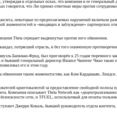
ап, утверждая в отдельных исках, что компания и ее генеральн
ах говорится, что Лю принял ответные меры против сотрудников 
джелеса, некоторые из предполагаемых нарушений включали раз
аций знаменитостей и «вводящих в заблуждение» партнерских от
омпания Theta отрицает выдвинутые против него обвинения.
кандал, потрясший отрасль, и без того охваченную противоречи
амуэль Банкман-Фрид, был приговорён к 25 годам тюремного зак
и бывший генеральный директор Binance Чанпенг Чжао также п
помиловал его в этом году.
обвинения таким знаменитостям, как Ким Кардашьян, Линдси Л
льзователей криптовалютой за предоставление свободной полосы
ента. Компания описывает Theta Network как «децентрализованно
безопасности сети, и TFUEL, используемый для оплаты пользова
ступают Джерри Коваль, бывший руководитель отдела контента, 