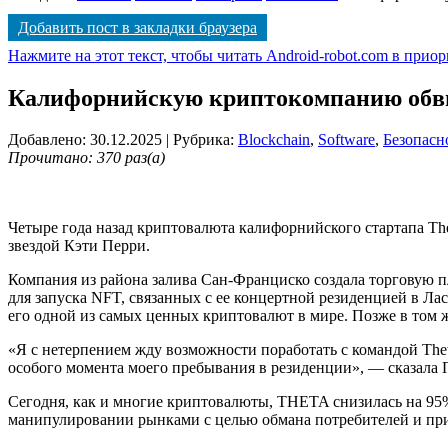
Добавить пост в закладки браузера
Нажмите на этот текст, чтобы читать Android-robot.com в прио
Калифорнийскую криптокомпанию обви
Добавлено: 30.12.2025
| Рубрика:
Blockchain
,
Software
,
Безопасн
Прочитано: 370 раз(а)
Четыре года назад криптовалюта калифорнийского стартапа The
звездой Кэти Перри.
Компания из района залива Сан-Франциско создала торговую 
для запуска NFT, связанных с ее концертной резиденцией в Лас
его одной из самых ценных криптовалют в мире. Позже в том же
«Я с нетерпением жду возможности поработать с командой Th
особого момента моего пребывания в резиденции», — сказала П
Сегодня, как и многие криптовалюты, THETA снизилась на 95%
манипулировании рынками с целью обмана потребителей и прин