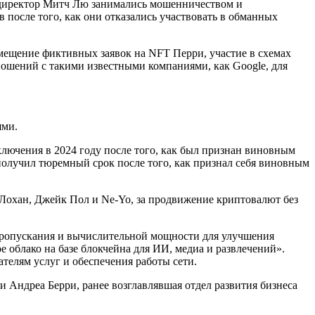
ый директор Митч Лю занимались мошенничеством и
после того, как они отказались участвовать в обманных
мещение фиктивных заявок на NFT Перри, участие в схемах
ношений с такими известными компаниями, как Google, для
ями.
лючения в 2024 году после того, как был признан виновным
олучил тюремный срок после того, как признал себя виновным
охан, Джейк Пол и Ne-Yo, за продвижение криптовалют без
 пропускания и вычислительной мощности для улучшения
е облако на базе блокчейна для ИИ, медиа и развлечений».
телям услуг и обеспечения работы сети.
и Андреа Берри, ранее возглавлявшая отдел развития бизнеса