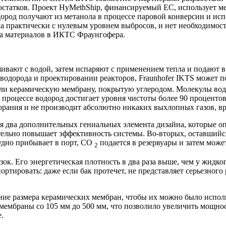
татков. Проект HyMethShip, финансируемый ЕС, использует мет
дород получают из метанола в процессе паровой конверсии и ис
вка практически с нулевым уровнем выбросов, и нет необходимо
за материалов в ИКТС Фраунгофера.
вают с водой, затем испаряют с применением тепла и подают в 
ии водорода и проектировании реакторов, Fraunhofer IKTS может
ли керамическую мембрану, покрытую углеродом. Молекулы водо
 процессе водород достигает уровня чистоты более 90 процентов
орания и не производит абсолютно никаких выхлопных газов, вр
ебя два дополнительных гениальных элемента дизайна, которые о
чительно повышает эффективность системы. Во-вторых, оставшийс
судно прибывает в порт, CO
подается в резервуары и затем може
2
к. Его энергетическая плотность в два раза выше, чем у жидко
ртировать: даже если бак протечет, не представляет серьезног
ние размера керамических мембран, чтобы их можно было исполь
 мембраны со 105 мм до 500 мм, что позволило увеличить мощнос
.