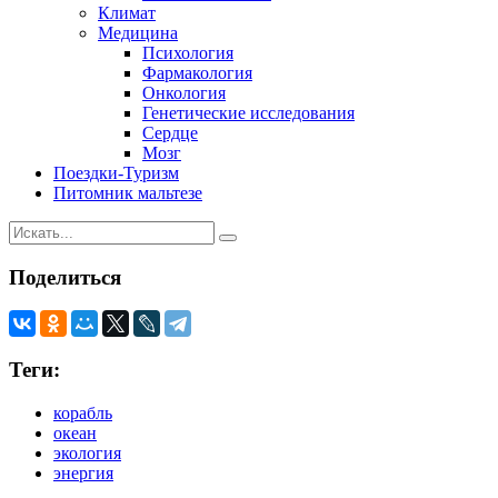
Климат
Медицина
Психология
Фармакология
Онкология
Генетические исследования
Сердце
Мозг
Поездки-Туризм
Питомник мальтезе
Поделиться
Теги:
корабль
океан
экология
энергия