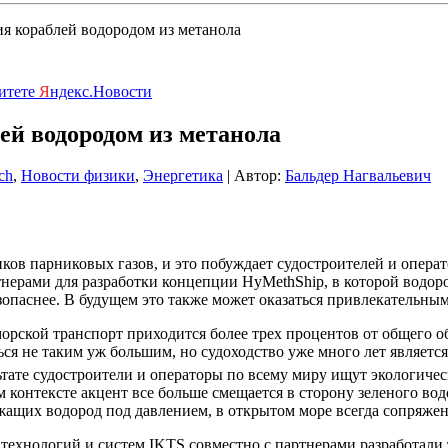
я кораблей водородом из метанола
ритете
Я
ндекс.Новости
ей водородом из метанола
ch
,
Новости физики
,
Энергетика
| Автор:
Бальдер Нагвальевич
ков парниковых газов, и это побуждает судостроителей и опера
тнерами для разработки концепции HyMethShip, в которой водоро
езопаснее. В будущем это также может оказаться привлекательн
орской транспорт приходится более трех процентов от общего о
ься не таким уж большим, но судоходство уже много лет являет
ультате судостроители и операторы по всему миру ищут экологи
контексте акцент все больше смещается в сторону зеленого вод
жащих водород под давлением, в открытом море всегда сопряже
технологий и систем IKTS совместно с партнерами разработали 