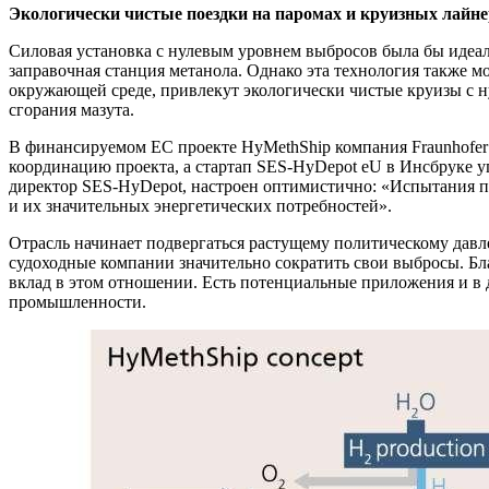
Экологически чистые поездки на паромах и круизных лайне
Силовая установка с нулевым уровнем выбросов была бы идеа
заправочная станция метанола. Однако эта технология также 
окружающей среде, привлекут экологически чистые круизы с н
сгорания мазута.
В финансируемом ЕС проекте HyMethShip компания Fraunhofer 
координацию проекта, а стартап SES-HyDepot eU в Инсбруке 
директор SES-HyDepot, настроен оптимистично: «Испытания по
и их значительных энергетических потребностей».
Отрасль начинает подвергаться растущему политическому давл
судоходные компании значительно сократить свои выбросы. Б
вклад в этом отношении. Есть потенциальные приложения и в 
промышленности.