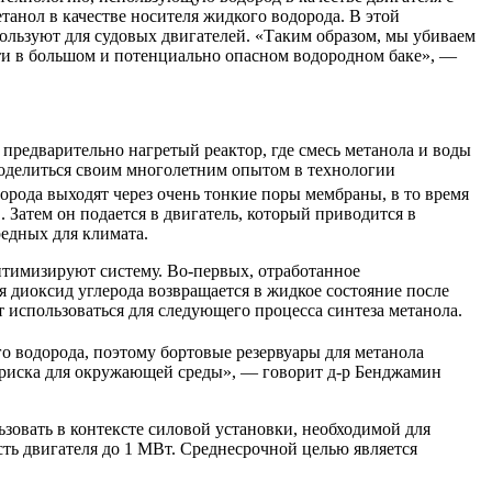
анол в качестве носителя жидкого водорода. В этой
пользуют для судовых двигателей. «Таким образом, мы убиваем
сти в большом и потенциально опасном водородном баке», —
предварительно нагретый реактор, где смесь метанола и воды
 поделиться своим многолетним опытом в технологии
рода выходят через очень тонкие поры мембраны, в то время
. Затем он подается в двигатель, который приводится в
едных для климата.
птимизируют систему. Во-первых, отработанное
я диоксид углерода возвращается в жидкое состояние после
т использоваться для следующего процесса синтеза метанола.
го водорода, поэтому бортовые резервуары для метанола
о риска для окружающей среды», — говорит д-р Бенджамин
зовать в контексте силовой установки, необходимой для
ть двигателя до 1 МВт. Среднесрочной целью является