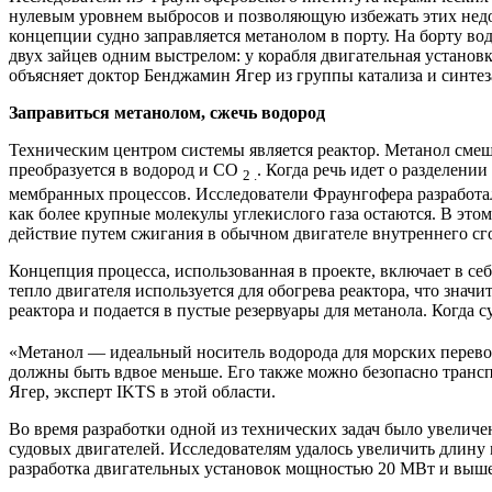
нулевым уровнем выбросов и позволяющую избежать этих недос
концепции судно заправляется метанолом в порту. На борту во
двух зайцев одним выстрелом: у корабля двигательная устано
объясняет доктор Бенджамин Ягер из группы катализа и синте
Заправиться метанолом, сжечь водород
Техническим центром системы является реактор. Метанол смеши
преобразуется в водород и СО
. Когда речь идет о разделен
2 .
мембранных процессов. Исследователи Фраунгофера разработа
как более крупные молекулы углекислого газа остаются. В этом
действие путем сжигания в обычном двигателе внутреннего сг
Концепция процесса, использованная в проекте, включает в с
тепло двигателя используется для обогрева реактора, что зна
реактора и подается в пустые резервуары для метанола. Когда 
«Метанол — идеальный носитель водорода для морских перевозо
должны быть вдвое меньше. Его также можно безопасно транспо
Ягер, эксперт IKTS в этой области.
Во время разработки одной из технических задач было увеличе
судовых двигателей. Исследователям удалось увеличить длину
разработка двигательных установок мощностью 20 МВт и выше