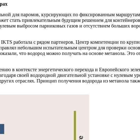
рах
льной для паромов, курсирующих по фиксированным маршрутам м
может стать привлекательным будущим решением для контейнеров
улевым выбросом парниковых газов и отсутствием больших ворон
IKTS работала с рядом партнеров. Центр компетенции по крупны
управлял небольшим испытательным центром для проверки основ
казали, что водород можно получать на основе метанола. Это о
ению в контексте энергетического перехода и Европейского зел
лагодаря своей водородной двигательной установке с нулевым 
других отраслях. Принцип получения водорода из метанола такж