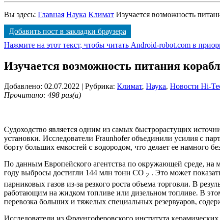
Вы здесь:
Главная
Наука
Климат
Изучается возможность питани
Добавить пост в закладки браузера
Нажмите на этот текст, чтобы читать Android-robot.com в прио
Изучается возможность питания корабл
Добавлено: 02.07.2022
| Рубрика:
Климат
,
Наука
,
Новости Hi-Te
Прочитано: 498 раз(а)
Судоходство является одним из самых быстрорастущих источни
установки. Исследователи Fraunhofer объединили усилия с пар
борту больших емкостей с водородом, что делает ее намного б
По данным Европейского агентства по окружающей среде, на м
году выбросы достигли 144 млн тонн CO
. Это может показат
2
парниковых газов из-за резкого роста объема торговли. В рез
работающим на жидком топливе или дизельном топливе. В этом 
перевозка больших и тяжелых специальных резервуаров, содер
Исследователи из Фраунгоферовского института керамических 