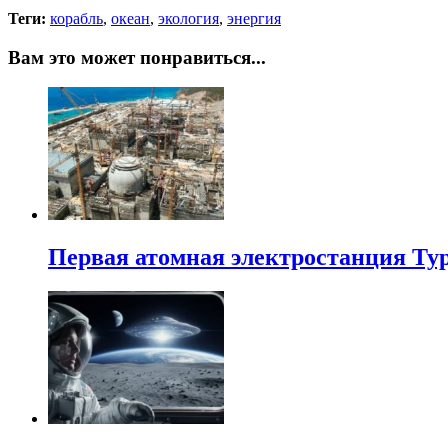
Теги:
корабль
,
океан
,
экология
,
энергия
Вам это может понравиться...
Первая атомная электростанция Тур