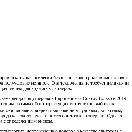
торов искать экологически безопасные альтернативные силовые
д получают из метанола. Эта технология не требует наличия на
ым решением для круизных лайнеров.
бъема выбросов углерода в Европейском Союзе. Только в 2019
ся одним из самых быстрорастущих источников выбросов
чески безопасные альтернативы обычным судовым двигателям,
орода как экологически чистого источника энергии. Однако
на с определенным риском.
технологию, использующую водород в качестве двигателя с