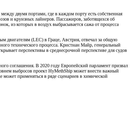
ежду двумя портами, где в каждом порту есть собственная
озов и круизных лайнеров. Пассажиров, заботящихся об
ок, из которых в воздух выбрасывается сажа от процесса
м двигателям (LEC) в Граце, Австрия, отвечал за общую
ного технического процесса. Кристиан Майр, генеральный
ткрывает перспективы в среднесрочной перспективе для судов
еного соглашения. В 2020 году Европейский парламент призвал
уровнем выбросов проект HyMethShip может внести важный
е может применяться в ряде сценариев в химической