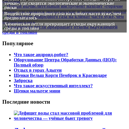
точки», где сходятся экологические и экономические
риски
Воздействие природного газа на климат часто хуже, чем
предполагалось
Химическая петля превращает отходы окружающей
среды в топливо
Популярное
Что такое андроид-робот?
Оборудование Центра Обработки Данных (ЦОД):
Полный обзор
Отдых в горах Адыгеи
Щенки Вельш Корги Пемброк в Краснодаре
Заброска
Что такое искусственный интеллект?
Щенки мальтезе мини
Последние новости