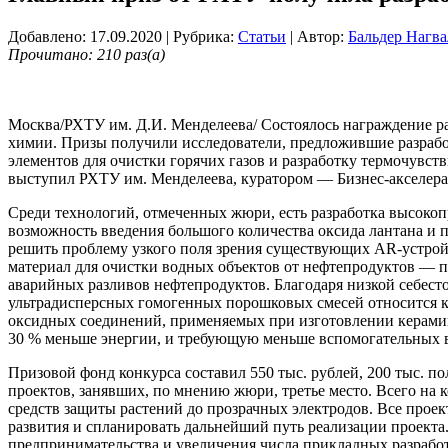
Добавлено: 17.09.2020
| Рубрика:
Статьи
| Автор:
Бальдер Нагва
Прочитано: 210 раз(а)
Москва/РХТУ им. Д.И. Менделеева/ Состоялось награждение р
химии. Призы получили исследователи, предложившие разрабо
элементов для очистки горячих газов и разработку термочувс
выступил РХТУ им. Менделеева, куратором — Бизнес-акселера
Среди технологий, отмеченных жюри, есть разработка высоко
возможность введения большого количества оксида лантана и 
решить проблему узкого поля зрения существующих AR-устрой
материал для очистки водных объектов от нефтепродуктов — 
аварийных разливов нефтепродуктов. Благодаря низкой себест
ультрадисперсных гомогенных порошковых смесей относится 
оксидных соединений, применяемых при изготовлении керами
30 % меньше энергии, и требующую меньше вспомогательных 
Призовой фонд конкурса составил 550 тыс. рублей, 200 тыс. по
проектов, занявших, по мнению жюри, третье место. Всего на 
средств защиты растений до прозрачных электродов. Все прое
развития и спланировать дальнейший путь реализации проекта.
предпринимательства и увеличения числа прикладных разрабо