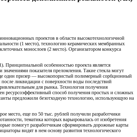
и инновационных проектов в области высокотехнологичной
альности (1 место), технологию керамических мембранных
клеточных монослоев (2 место). Организатором конкурса
R). Принципиальной особенностью проекта является
 значениями показателя преломления. Такие стекла могут
. Еще один призер — высокопористый полимерный сорбционный
я после ликвидации с поверхности воды последствий
привлекательным для рынка. Технология получения
жен ресурсоэффективный способ получения простых и сложных
рсанты предложили безотходную технологию, использующую на
рое место, еще по 50 тыс. рублей получили разработчики
отанности, тематика которых варьировалась от изобретения
оторые помогут разработчикам сформировать дорожные карты
нициаторы видят в нем основу развития технологического