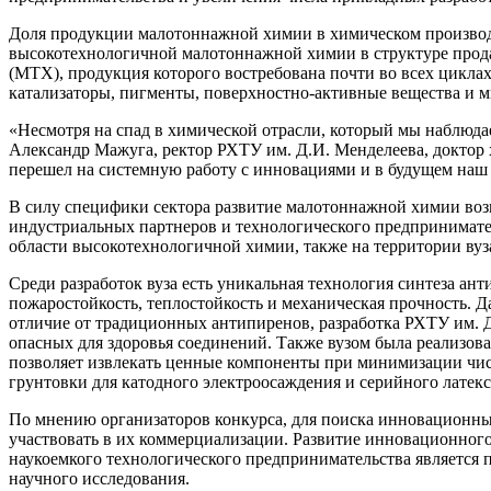
Доля продукции малотоннажной химии в химическом производс
высокотехнологичной малотоннажной химии в структуре прода
(МТХ), продукция которого востребована почти во всех цикл
катализаторы, пигменты, поверхностно-активные вещества и 
«Несмотря на спад в химической отрасли, который мы наблюдае
Александр Мажуга, ректор РХТУ им. Д.И. Менделеева, доктор 
перешел на системную работу с инновациями и в будущем наш
В силу специфики сектора развитие малотоннажной химии воз
индустриальных партнеров и технологического предпринимате
области высокотехнологичной химии, также на территории вуз
Среди разработок вуза есть уникальная технология синтеза ан
пожаростойкость, теплостойкость и механическая прочность. Д
отличие от традиционных антипиренов, разработка РХТУ им. Д.
опасных для здоровья соединений. Также вузом была реализов
позволяет извлекать ценные компоненты при минимизации чи
грунтовки для катодного электроосаждения и серийного латек
По мнению организаторов конкурса, для поиска инновационны
участвовать в их коммерциализации. Развитие инновационног
наукоемкого технологического предпринимательства является п
научного исследования.