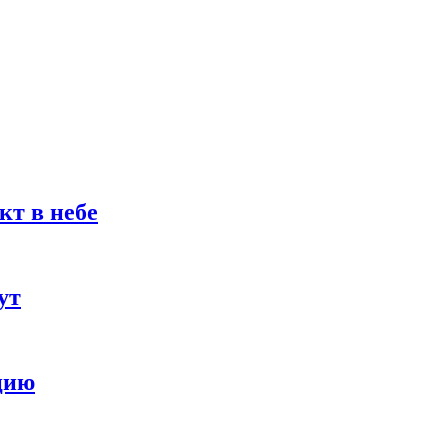
кт в небе
ут
цию