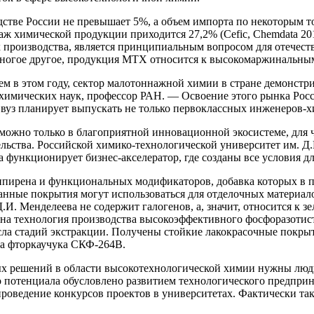
тве России не превышает 5%, а объем импорта по некоторым то
ж химической продукции приходится 27,2% (Cefic, Chemdata 20
ах производства, является принципиальным вопросом для отече
многое другое, продукция МТХ относится к высокомаржинальны
м в этом году, сектор малотоннажной химии в стране демонстри
химических наук, профессор РАН. — Освоение этого рынка Росс
 вуз планирует выпускать не только первоклассных инженеров-
можно только в благоприятной инновационной экосистеме, для 
льства. Российской химико-технологической университет им. Д.
а функционирует бизнес-акселератор, где созданы все условия 
типирена и функциональных модификаторов, добавка которых в п
анные покрытия могут использоваться для отделочных материалов
И. Менделеева не содержит галогенов, а, значит, относится к з
ана технология производства высокоэффективного фосфоразотист
сла стадий экстракции. Получены стойкие лакокрасочные покр
са фторкаучука СКФ-264В.
х решений в области высокотехнологической химии нужны люди,
о потенциала обусловлено развитием технологического предпри
роведение конкурсов проектов в университетах. Фактически таки