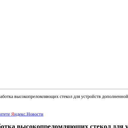
аботка высокопреломляющих стекол для устройств дополненной
ритете
Я
ндекс.Новости
ботка высокопреломляющих стекол для у