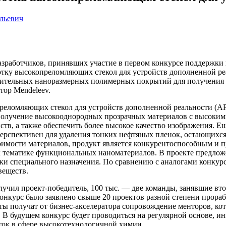
льевич
азработчиков, принявших участие в первом конкурсе поддержк
тку высокопреломляющих стекол для устройств дополненной ре
твительных наноразмерных полимерных покрытий для получения 
тор Mendeleev.
преломляющих стекол для устройств дополненной реальности (A
получение высокооднородных прозрачных материалов с высокими
ств, а также обеспечить более высокое качество изображения
перспективен для удаления тонких нефтяных пленок, остающихс
оимости материалов, продукт является конкурентоспособным и 
к тематике функциональных наноматериалов. В проекте предло
ки специального назначения. По сравнению с аналогами конку
веществ.
лучил проект-победитель, 100 тыс. — две команды, занявшие вто
конкурс было заявлено свыше 20 проектов разной степени прораб
кты получат от бизнес-акселератора сопровождение менторов, к
 В будущем конкурс будет проводиться на регулярной основе, и
ток в сфере высокотехнологичной химии.