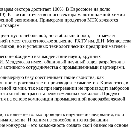
варам сектора достигает 100%. В Евросоюзе на долю
19). Развитие отечественного сектора малотоннажной химии
ственной экономики. Примерами продуктов МТХ являются
м товарам.
рует пусть небольшой, но стабильный рост, — отмечает
ией имеет стратегическое значение. РХТУ им. Д.И. Менделеева
химиков, но и успешных технологических предпринимателей».
чего необходимо взаимодействие науки, крупных
И. Менделеева имеет обширный научный задел разработок в
для активного сотрудничества с промышленными партнерами.
олимерную базу обеспечивает такие свойства, как
 при строительстве и производстве самолетов. Кроме того, в
еленой химии, так как при нагревании не производит выбросов
ого smart-экстрагента редкоземельных металлов. Продукт
ытия на основе композиции промышленной водоразбавляемой
 готовые не только проводить научные исследования, но и
нимательства. И одним из способов интенсификации
е конкурсы – это возможность создать свой бизнес на основе