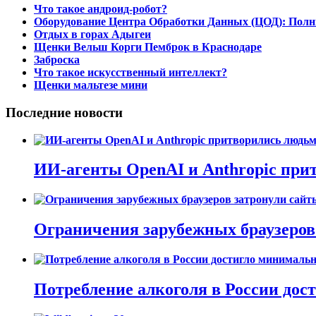
Что такое андроид-робот?
Оборудование Центра Обработки Данных (ЦОД): Полн
Отдых в горах Адыгеи
Щенки Вельш Корги Пемброк в Краснодаре
Заброска
Что такое искусственный интеллект?
Щенки мальтезе мини
Последние новости
ИИ-агенты OpenAI и Anthropic при
Ограничения зарубежных браузеров 
Потребление алкоголя в России дост