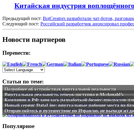
Китайская индустрия воплощённого 
Предыдущий пост:
BotCreators разработали чат-ботов, разго
Следующий пост:
Российский разработчик анонсировал проф
Новости партнеров
Перевести:
Статьи по теме:
Подробнее об устройствах виртуальной реальности
Виртуальная реальность теперь доступна в Mcdonald’s
Компания в РФ занялась разработкой бизнес-продуктов дл
Новый сервис DataLine: виртуальные рабочие места на базе
Отправляйтесь в путешествие по Израилю, не выходя из д
Популярное