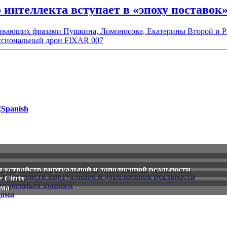
интеллекта вступает в «эпоху поставок
варивающих фразами Пушкина, Ломоносова, Екатерины Второй и 
ессиональный дрон FIXAR 007
я устройств виртуальной и дополненной реальности
 Citrix
ома