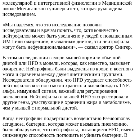
молекулярной и интегративной физиологии в Медицинской
школе Мичиганского университета, которая руководила
исследованием.
«Мы надеемся, что это исследование позволит
исследователям и врачам понять, что, хотя количество
нейтрофилов может быть увеличено у людей с повышенным
ИМТ или ожирением, вызванным диетой, эти нейтрофилы
могут быть нефункциональными», — сказал доктор Сингер.
В этом исследовании самцов мышей кормили обычной
диетой или HFD в модели, которая, как известно, вызывает
ожирение. Нейтрофилы были выделены из крови и костного
мозга и сравнены между двумя диетическими группами.
Исследователи обнаружили, что HFD ухудшает способность
нейтрофилов костного мозга хранить и высвобождать TNF-
альфа, иммунный сигнал, важный для регулирования
воспаления. Нейтрофилы от мышей HFD экспрессировали
другие гены, участвующие в хранении жира и метаболизме,
чем у мышей с нормальной диетой.
Когда нейтрофилы подвергались воздействию Pseudomonas
aeruginosa, бактерии, которая может вызывать пневмонию,
было обнаружено, что нейтрофилы, питающиеся HFD, имеют
сниженную способность поглощать и убивать бактерии. В