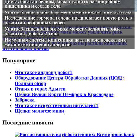
Диета, богатая белком, может влиять на микробиом
кишечника и состав тела
Употребление рыбы беременными снижает риск аутизма
у потомства
Исследование гормона голода предполагает новую роль в
развитии нейронных цепей
Употребление красного мяса может увеличить риск
развития диабета 2 типа
Иммунная система кишечника дает новые подсказки о
механизме пищевой аллергии
Популярное
Что такое андроид-робот?
Оборудование Центра Обработки Данных (ЦОД):
Полный обзор
Отдых в горах Адыгеи
Щенки Вельш Корги Пемброк в Краснодаре
Заброска
Что такое искусственный интеллект?
Щенки мальтезе мини
Последние новости