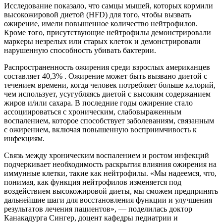
Исследование показало, что самцы мышей, которых кормили
высокожировой диетой (HFD) для того, чтобы вызвать
ожирение, имели повышенное количество нейтрофилов.
Кроме того, присутствующие нейтрофилы демонстрировали
маркеры незрелых или старых клеток и демонстрировали
нарушенную способность убивать бактерии.
Распространенность ожирения среди взрослых американцев
составляет 40,3% . Ожирение может быть вызвано диетой с
течением времени, когда человек потребляет больше калорий,
чем использует, усугубляясь диетой с высоким содержанием
жиров и/или сахара. В последние годы ожирение стало
ассоциироваться с хроническим, слабовыраженным
воспалением, которое способствует заболеваниям, связанным
с ожирением, включая повышенную восприимчивость к
инфекциям.
Связь между хроническим воспалением и ростом инфекций
подчеркивает необходимость раскрытия влияния ожирения на
иммунные клетки, такие как нейтрофилы. «Мы надеемся, что,
понимая, как функция нейтрофилов изменяется под
воздействием высокожировой диеты, мы сможем предпринять
дальнейшие шаги для восстановления функции и улучшения
результатов лечения пациентов», — поделилась доктор
Канакадурга Сингер, доцент кафедры педиатрии и