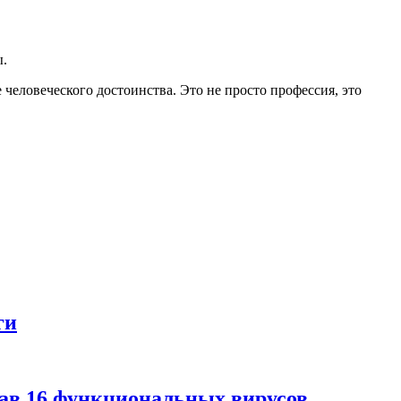
ы.
 человеческого достоинства. Это не просто профессия, это
ги
дав 16 функциональных вирусов