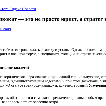
ритете
Я
ндекс.Новости
вокат — это не просто юрист, а стратег
льевич
т себе офицеров, солдат, технику и уставы. Однако в сложном ор
юрист в военной форме, а специалист, стоящий на страже законно
нского» коллеги?
 юридическое образование и прошедший специальную подготов
овным, Административным кодексами и при этом досконально зн
акон «О статусе военнослужащих» и, конечно, грозный
Уголовный
рава, обязанности и сама жизнь регламентированы особым право
вые вопросы встают особенно остро.