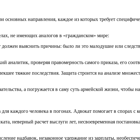
три основных направления, каждое из которых требует специфиче
делах, не имеющих аналогов в «гражданском» мире:
 должен выяснить причины: было ли это малодушие или следст
кий аналитик, проверяя правомерность самого приказа, его соотв
екшее тяжкие последствия. Защита строится на анализе множес
ательства, а погружается в саму суть армейской жизни, чтобы н
а для каждого человека в погонах. Адвокат помогает в спорах с
ата, неверный расчет выслуги лет, несвоевременная постановка
сление надбавок, незаконное удержание из зарплаты, необесп