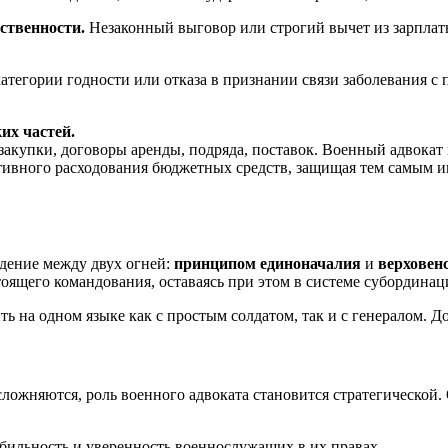
ственности.
Незаконный выговор или строгий вычет из зарплаты
атегории годности или отказа в признании связи заболевания 
их частей.
сзакупки, договоры аренды, подряда, поставок. Военный адвокат
ивного расходования бюджетных средств, защищая тем самым ин
дение между двух огней:
принципом единоначалия
и
верховен
ящего командования, оставаясь при этом в системе субординац
ить на одном языке как с простым солдатом, так и с генералом.
сложняются, роль военного адвоката становится стратегической
бильность и уверенность военнослужащих в их правах.