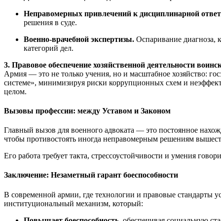
Неправомерных привлечений к дисциплинарной ответ
решения в суде.
Военно-врачебной экспертизы.
Оспаривание диагноза, к
категорий дел.
3. Правовое обеспечение хозяйственной деятельности воинск
Армия — это не только учения, но и масштабное хозяйство: го
системе», минимизируя риски коррупционных схем и неэффект
целом.
Вызовы профессии: между Уставом и Законом
Главный вызов для военного адвоката — это постоянное нахож
чтобы противостоять иногда неправомерным решениям вышесто
Его работа требует такта, стрессоустойчивости и умения говор
Заключение: Незаметный гарант боеспособности
В современной армии, где технологии и правовые стандарты у
институциональный механизм, который:
Повышает боеспособность,
обеспечивая социальную ста