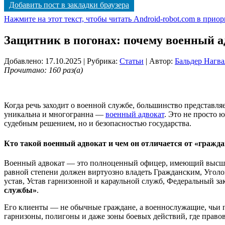
Добавить пост в закладки браузера
Нажмите на этот текст, чтобы читать Android-robot.com в прио
Защитник в погонах: почему военный ад
Добавлено: 17.10.2025
| Рубрика:
Статьи
| Автор:
Бальдер Нагва
Прочитано: 160 раз(а)
Когда речь заходит о военной службе, большинство представляе
уникальна и многогранна —
военный адвокат
. Это не просто 
судебным решением, но и безопасностью государства.
Кто такой военный адвокат и чем он отличается от «гражда
Военный адвокат — это полноценный офицер, имеющий высшее
равной степени должен виртуозно владеть Гражданским, Угол
устав, Устав гарнизонной и караульной служб, Федеральный з
службы»
.
Его клиенты — не обычные граждане, а военнослужащие, чьи п
гарнизоны, полигоны и даже зоны боевых действий, где право