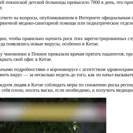
ей пекинской детской больницы превысило 7000 в день, что пр
е.
ответе на вопросы, опубликованном в Интернете официальным 
ервичной медико-санитарной помощи или педиатрические отдел
и, чтобы правильно оценить риск этих зарегистрированных слу
огда появлялись новые вирусы, особенно в Китае.
у чиновники в Пекине приказали врачам прятать пациентов, пр
крыть свой офис в Китае.
ажными подробностями о коронавирусе с агентством здравоохран
ить вирус — за несколько недель до того, как он начал вызыва
уем людям в Китае соблюдать меры по снижению риска респира
 себя плохо, носить маски, если необходимо, и получить медиц