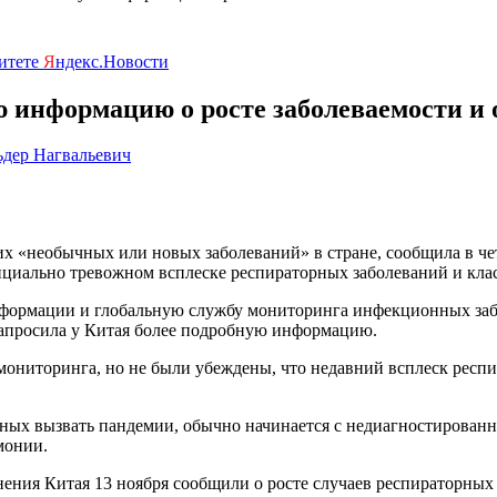
ритете
Я
ндекс.Новости
 информацию о росте заболеваемости и
ьдер Нагвальевич
х «необычных или новых заболеваний» в стране, сообщила в че
циально тревожном всплеске респираторных заболеваний и клас
информации и глобальную службу мониторинга инфекционных за
 запросила у Китая более подробную информацию.
 мониторинга, но не были убеждены, что недавний всплеск респи
ных вызвать пандемии, обычно начинается с недиагностирован
монии.
ния Китая 13 ноября сообщили о росте случаев респираторных з