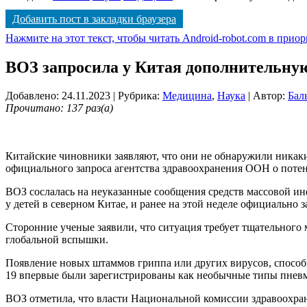
Добавить пост в закладки браузера
Нажмите на этот текст, чтобы читать Android-robot.com в прио
ВОЗ запросила у Китая дополнительную
Добавлено: 24.11.2023
| Рубрика:
Медицина
,
Наука
| Автор:
Бал
Прочитано: 137 раз(а)
Китайские чиновники заявляют, что они не обнаружили никаки
официального запроса агентства здравоохранения ООН о потен
ВОЗ сослалась на неуказанные сообщения средств массовой 
у детей в северном Китае, и ранее на этой неделе официально
Сторонние ученые заявили, что ситуация требует тщательного
глобальной вспышки.
Появление новых штаммов гриппа или других вирусов, способ
19 впервые были зарегистрированы как необычные типы пнев
ВОЗ отметила, что власти Национальной комиссии здравоохране