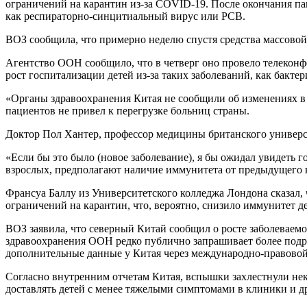
ограничений на карантин из-за COVID-19. После окончания па
как респираторно-синцитиальный вирус или РСВ.
ВОЗ сообщила, что примерно неделю спустя средства массово
Агентство ООН сообщило, что в четверг оно провело телеконф
рост госпитализации детей из-за таких заболеваний, как бакте
«Органы здравоохранения Китая не сообщили об изменениях в 
пациентов не привел к перегрузке больниц страны.
Доктор Пол Хантер, профессор медицины британского универс
«Если бы это было (новое заболевание), я бы ожидал увидеть 
взрослых, предполагают наличие иммунитета от предыдущего 
Франсуа Баллу из Университетского колледжа Лондона сказал, 
ограничений на карантин, что, вероятно, снизило иммунитет 
ВОЗ заявила, что северный Китай сообщил о росте заболевае
здравоохранения ООН редко публично запрашивает более подро
дополнительные данные у Китая через международно-правовой
Согласно внутренним отчетам Китая, вспышки захлестнули нек
доставлять детей с менее тяжелыми симптомами в клиники и д