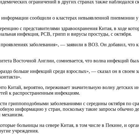
ндемических ограничений в других странах также наблюдался с
й информации сообщили о кластерах невыявленной пневмонии у 
еренцию с представителями здравоохранения Китая, в ходе кот
риальная инфекция, РСВ, грипп и вирусы простуды, с октября.
проявлениях заболевания», — заявили в ВОЗ. Он добавил, что к
итета Восточной Англии, сомневается, что волна инфекций был
гораздо больше инфекций среди взрослых», — сказал он в своем
контакта».
что Китай, вероятно, переживает значительную волну детских ин
детей к распространенным инфекциям.
мости гриппоподобными заболеваниями с середины октября по с
бную информацию у стран, поскольку такие запросы обычно дел
 механизм.
оторые больницы на севере Китая, в том числе в Пекине, и орга
ругие учреждения.