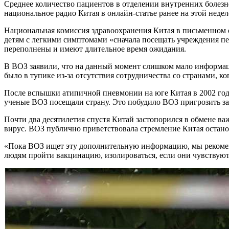
Среднее количество пациентов в отделении внутренних болезн
национальное радио Китая в онлайн-статье ранее на этой недел
Национальная комиссия здравоохранения Китая в письменном 
детям с легкими симптомами «сначала посещать учреждения п
переполнены и имеют длительное время ожидания.
В ВОЗ заявили, что на данный момент слишком мало информаци
было в тупике из-за отсутствия сотрудничества со странами, к
После вспышки атипичной пневмонии на юге Китая в 2002 год
ученые ВОЗ посещали страну. Это побудило ВОЗ пригрозить за
Почти два десятилетия спустя Китай застопорился в обмене в
вирус. ВОЗ публично приветствовала стремление Китая останов
«Пока ВОЗ ищет эту дополнительную информацию, мы рекоменд
людям пройти вакцинацию, изолироваться, если они чувствуют