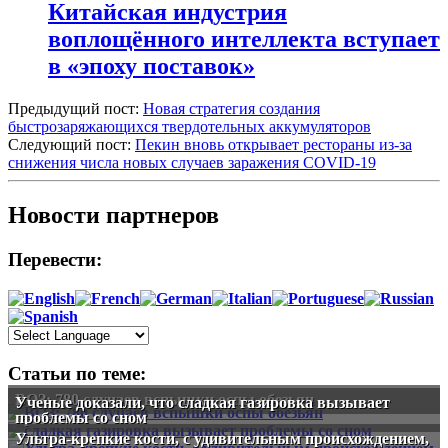
Китайская индустрия
воплощённого интеллекта вступает
в «эпоху поставок»
Предыдущий пост:
Новая стратегия создания
быстрозаряжающихся твердотельных аккумуляторов
Следующий пост:
Пекин вновь открывает рестораны из-за
снижения числа новых случаев заражения COVID-19
Новости партнеров
Перевести:
Статьи по теме:
ВОЗ: 780 случаев вспышки оспы обезьян
Ученые доказали, что сладкая газировка вызывает
проблемы со сном
Ультра-крепкие кости, с удивительным происхождением,