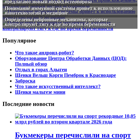
предлагают новый подход остеопороза
Понимание иммунной системы привет к использованию
нанотехнологий в медицине
Определены нейронные механизмы, которые
контролируют тягу к еде во время беременности
Популярное
Что такое андроид-робот?
Оборудование Центра Обработки Данных (ЦОД):
Полный обзор
Отдых в горах Адыгеи
Щенки Вельш Корги Пемброк в Краснодаре
Заброска
Что такое искусственный интеллект?
Щенки мальтезе мини
Последние новости
Букмекеры перечислили на спорт