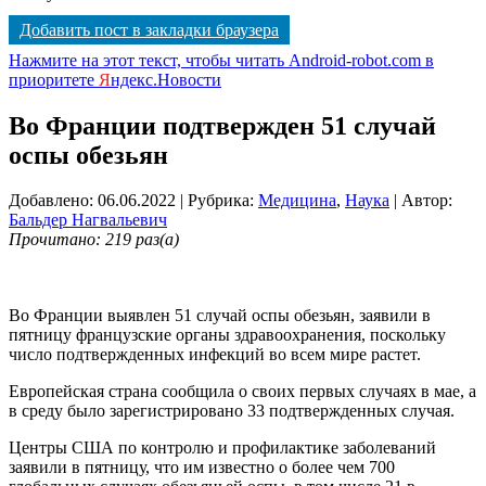
Добавить пост в закладки браузера
Нажмите на этот текст, чтобы читать Android-robot.com в
приоритете
Я
ндекс.Новости
Во Франции подтвержден 51 случай
оспы обезьян
Добавлено: 06.06.2022
| Рубрика:
Медицина
,
Наука
| Автор:
Бальдер Нагвальевич
Прочитано: 219 раз(а)
Во Франции выявлен 51 случай оспы обезьян, заявили в
пятницу французские органы здравоохранения, поскольку
число подтвержденных инфекций во всем мире растет.
Европейская страна сообщила о своих первых случаях в мае, а
в среду было зарегистрировано 33 подтвержденных случая.
Центры США по контролю и профилактике заболеваний
заявили в пятницу, что им известно о более чем 700