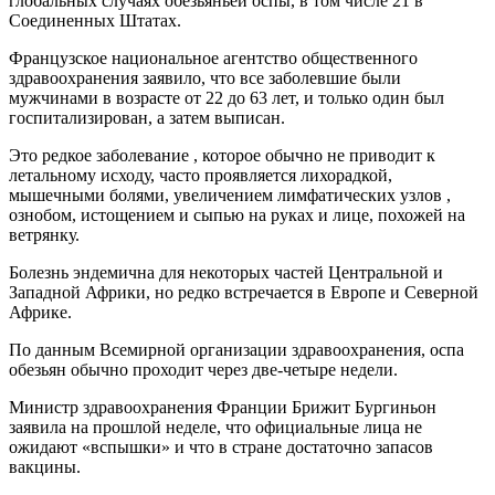
глобальных случаях обезьяньей оспы, в том числе 21 в
Соединенных Штатах.
Французское национальное агентство общественного
здравоохранения заявило, что все заболевшие были
мужчинами в возрасте от 22 до 63 лет, и только один был
госпитализирован, а затем выписан.
Это редкое заболевание , которое обычно не приводит к
летальному исходу, часто проявляется лихорадкой,
мышечными болями, увеличением лимфатических узлов ,
ознобом, истощением и сыпью на руках и лице, похожей на
ветрянку.
Болезнь эндемична для некоторых частей Центральной и
Западной Африки, но редко встречается в Европе и Северной
Африке.
По данным Всемирной организации здравоохранения, оспа
обезьян обычно проходит через две-четыре недели.
Министр здравоохранения Франции Брижит Бургиньон
заявила на прошлой неделе, что официальные лица не
ожидают «вспышки» и что в стране достаточно запасов
вакцины.