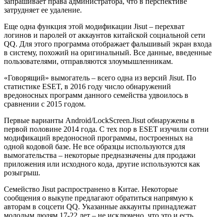
запрашивает права администратора, что в перспективе
затрудняет ее удаление.
Еще одна функция этой модификации Jisut – перехват
логинов и паролей от аккаунтов китайской социальной сети
QQ. Для этого программа отображает фальшивый экран входа
в систему, похожий на оригинальный. Все данные, введенные
пользователями, отправляются злоумышленникам.
«Говорящий» вымогатель – всего одна из версий Jisut. По
статистике ESET, в 2016 году число обнаружений
вредоносных программ данного семейства удвоилось в
сравнении с 2015 годом.
Первые варианты Android/LockScreen.Jisut обнаружены в
первой половине 2014 года. С тех пор в ESET изучили сотни
модификаций вредоносной программы, построенных на
одной кодовой базе. Не все образцы используются для
вымогательства – некоторые предназначены для продажи
приложения или исходного кода, другие используются как
розыгрыш.
Семейство Jisut распространено в Китае. Некоторые
сообщения о выкупе предлагают обратиться напрямую к
авторам в соцсети QQ. Указанные аккаунты принадлежат
молодым людям 17-22 лет – не исключено, что это и есть