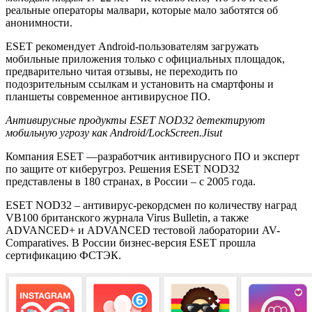
реальные операторы малвари, которые мало заботятся об
анонимности.
ESET рекомендует Android-пользователям загружать
мобильные приложения только с официальных площадок,
предварительно читая отзывы, не переходить по
подозрительным ссылкам и установить на смартфоны и
планшеты современное антивирусное ПО.
Антивирусные продукты
ESET
NOD
32
детектируют
мобильную угрозу как Android/Lock
S
creen.Jisut
Компания ESET —разработчик антивирусного ПО и эксперт
по защите от киберугроз. Решения ESET NOD32
представлены в 180 странах, в России – с 2005 года.
ESET NOD32 – антивирус-рекордсмен по количеству наград
VB100 британского журнала Virus Bulletin, а также
ADVANCED+ и ADVANCED тестовой лаборатории AV-
Comparatives. В России бизнес-версия ESET прошла
сертификацию ФСТЭК.