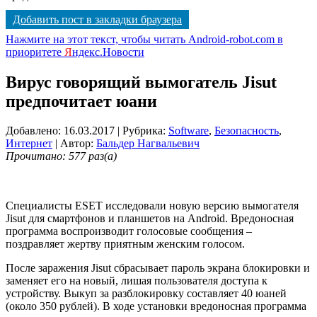
Добавить пост в закладки браузера
Нажмите на этот текст, чтобы читать Android-robot.com в
приоритете
Я
ндекс.Новости
Вирус говорящий вымогатель Jisut
предпочитает юани
Добавлено: 16.03.2017
| Рубрика:
Software
,
Безопасность
,
Интернет
| Автор:
Бальдер Нагвальевич
Прочитано: 577 раз(а)
Специалисты ESET исследовали новую версию вымогателя
Jisut для смартфонов и планшетов на Android. Вредоносная
программа воспроизводит голосовые сообщения –
поздравляет жертву приятным женским голосом.
После заражения Jisut сбрасывает пароль экрана блокировки и
заменяет его на новый, лишая пользователя доступа к
устройству. Выкуп за разблокировку составляет 40 юаней
(около 350 рублей). В ходе установки вредоносная программа