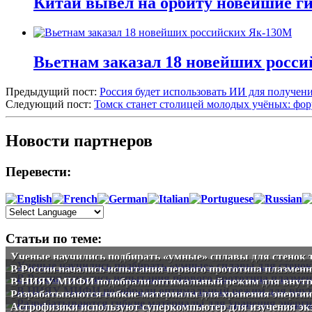
Китай вывел на орбиту новейшие г
Вьетнам заказал 18 новейших росс
Предыдущий пост:
Россия будет использовать ИИ для получен
Следующий пост:
Томск станет столицей молодых учёных: фо
Новости партнеров
Перевести:
Статьи по теме:
Ученые научились подбирать «умные» сплавы для стенок 
В России начались испытания первого прототипа плазменн
В НИЯУ МИФИ подобрали оптимальный режим для внутре
Разрабатываются гибкие материалы для хранения энергии
Астрофизики используют суперкомпьютер для изучения эк