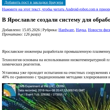
Добавить пост в закладки браузера
Нажмите на этот текст, чтобы читать Android-robot.com в прио
В Ярославле создали систему для обра
Добавлено: 15.05.2026
| Рубрика:
Hardware
,
Наука
,
Новости физ
Прочитано: 126 раз(а)
Ярославские инженеры разработали промышленную плазменную
Технология основана на использовании низкотемпературной пл
химических реагентов
.
Установка уже проходит испытания на очистных сооружениях и
40% по сравнению с традиционными методами хлорирования и