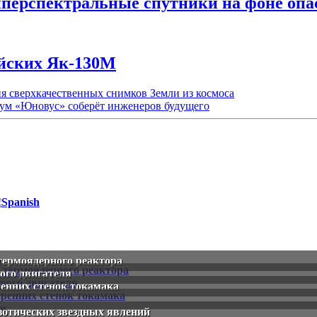
иперспектральные спутники на фоне оп
ийских Як-130М
ия сверхкачественных снимков Земли из космоса
рум «Юновус» соберёт инженеров будущего
термоядерного реактора
ого двигателя
нних стенок токамака
зотических звездных явлений