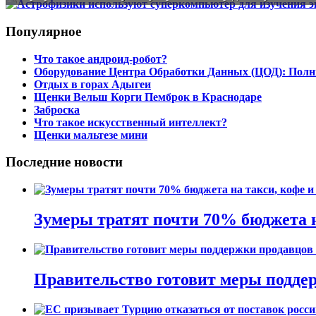
Популярное
Что такое андроид-робот?
Оборудование Центра Обработки Данных (ЦОД): Полн
Отдых в горах Адыгеи
Щенки Вельш Корги Пемброк в Краснодаре
Заброска
Что такое искусственный интеллект?
Щенки мальтезе мини
Последние новости
Зумеры тратят почти 70% бюджета н
Правительство готовит меры поддер