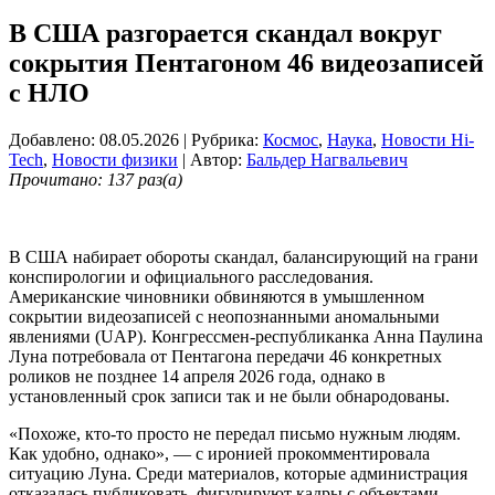
В США разгорается скандал вокруг
сокрытия Пентагоном 46 видеозаписей
с НЛО
Добавлено: 08.05.2026
| Рубрика:
Космос
,
Наука
,
Новости Hi-
Tech
,
Новости физики
| Автор:
Бальдер Нагвальевич
Прочитано: 137 раз(а)
В США набирает обороты скандал, балансирующий на грани
конспирологии и официального расследования.
Американские чиновники обвиняются в умышленном
сокрытии видеозаписей с неопознанными аномальными
явлениями (UAP). Конгрессмен-республиканка Анна Паулина
Луна потребовала от Пентагона передачи 46 конкретных
роликов не позднее 14 апреля 2026 года, однако в
установленный срок записи так и не были обнародованы.
«Похоже, кто-то просто не передал письмо нужным людям.
Как удобно, однако», — с иронией прокомментировала
ситуацию Луна. Среди материалов, которые администрация
отказалась публиковать, фигурируют кадры с объектами