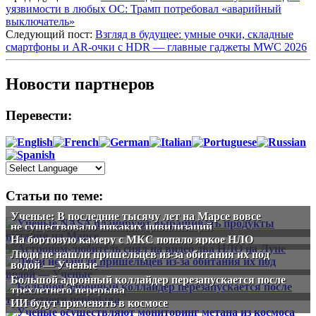
уязвимости в любых ОС: Трамп потребовал «аварийный
выключатель»
Следующий пост:
Взгляд в будущее: умные очки, складные
смартфоны и AR-очки с HDR — главные гаджеты MWC 2026
Новости партнеров
Перевести:
Статьи по теме:
Ученые: В последние тысячу лет на Марсе вовсе
не существовало никаких цивилизаций
На бортовую камеру с МКС попало яркое НЛО
Люди не нашли пришельцев из-за обитания их под
водой — Ученые
Большой адронный коллайдер перезапускается после
трехлетнего перерыва
ИИ будут применять в космосе