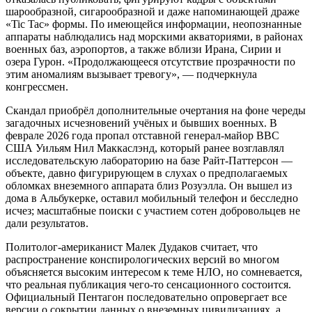
шарообразной, сигарообразной и даже напоминающей драже
«Tic Tac» формы. По имеющейся информации, неопознанные
аппараты наблюдались над морскими акваториями, в районах
военных баз, аэропортов, а также вблизи Ирана, Сирии и
озера Гурон. «Продолжающееся отсутствие прозрачности по
этим аномалиям вызывает тревогу», — подчеркнула
конгрессмен.
Скандал приобрёл дополнительные очертания на фоне череды
загадочных исчезновений учёных и бывших военных. В
феврале 2026 года пропал отставной генерал-майор ВВС
США Уильям Нил Маккаслэнд, который ранее возглавлял
исследовательскую лабораторию на базе Райт-Паттерсон —
объекте, давно фигурирующем в слухах о предполагаемых
обломках внеземного аппарата близ Розуэлла. Он вышел из
дома в Альбукерке, оставил мобильный телефон и бесследно
исчез; масштабные поиски с участием сотен добровольцев не
дали результатов.
Политолог-американист Малек Дудаков считает, что
распространение конспирологических версий во многом
объясняется высоким интересом к теме НЛО, но сомневается,
что реальная публикация чего-то сенсационного состоится.
Официальный Пентагон последовательно опровергает все
версии о сокрытии данных о внеземных цивилизациях, а