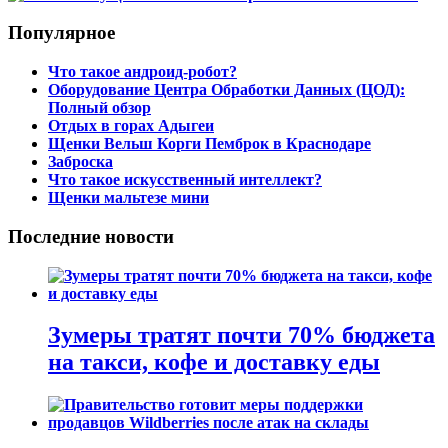
Популярное
Что такое андроид-робот?
Оборудование Центра Обработки Данных (ЦОД):
Полный обзор
Отдых в горах Адыгеи
Щенки Вельш Корги Пемброк в Краснодаре
Заброска
Что такое искусственный интеллект?
Щенки мальтезе мини
Последние новости
Зумеры тратят почти 70% бюджета
на такси, кофе и доставку еды