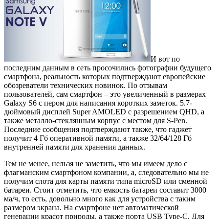
И вот по
последним данным в сеть просочились фотографии будущего
смартфона, реальность которых подтверждают европейские
обозреватели технических новинок. По отзывам
пользователей, сам смартфон – это увеличенный в размерах
Galaxy S6 с пером для написания коротких заметок. 5.7-
дюймовый дисплей Super AMOLED с разрешением QHD, а
также металло-стеклянным корпус с местом для S-Pen.
Последние сообщения подтверждают также, что гаджет
получит 4 Гб оперативной памяти, а также 32/64/128 Гб
внутренней памяти для хранения данных.
Тем не менее, нельзя не заметить, что мы имеем дело с
флагманским смартфоном компании, а, следовательно мы не
получим слота для карты памяти типа microSD или сменной
батареи. Стоит отметить, что емкость батареи составит 3000
ма/ч, то есть, довольно много как для устройства с таким
размером экрана. На смартфоне нет автоматической
генерации красот природы, а также порта USB Type-C. Для