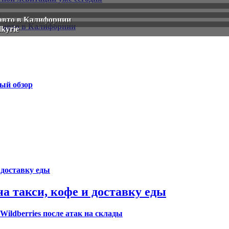
 авто в Калифорнии
kyrie
ый обзор
а такси, кофе и доставку еды