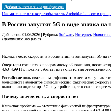
Добавить пост в закладки браузера
Нажмите на этот текст, чтобы читать Android-robot.com в прио
В России запустят 5G в виде значка на 
Добавлено: 01.06.2026
| Рубрика:
Software
,
Интернет
,
Новости 
Прочитано: 309 раз(а)
Иконка вместо скорости: в России этим летом запустят 5G на э
Операторы готовятся к программному обновлению, после которо
4,63–4,99 ГГц пока не работает из-за отсутствия отечественно
Российские пользователи смартфонов этим летом могут заметит
большинства абонентов символическим: фактическая скорость п
включению индикатора 5G на устройствах, что станет скорее
Почему значок есть, а скорости нет
Ключевая проблема — отсутствие физической инфраструктуры д
утвердила для сетей пятого поколения полосу частот 4,63–4,9