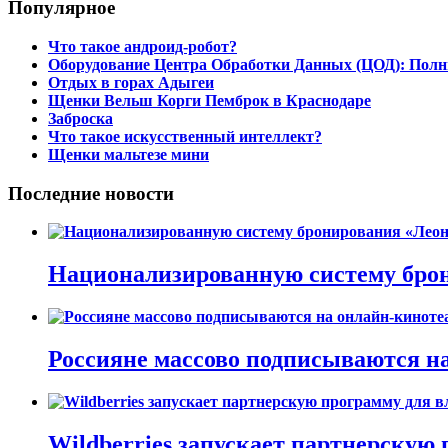
Популярное
Что такое андроид-робот?
Оборудование Центра Обработки Данных (ЦОД): Полн
Отдых в горах Адыгеи
Щенки Вельш Корги Пемброк в Краснодаре
Заброска
Что такое искусственный интеллект?
Щенки мальтезе мини
Последние новости
Национализированную систему брон
Россияне массово подписываются на
Wildberries запускает партнерскую