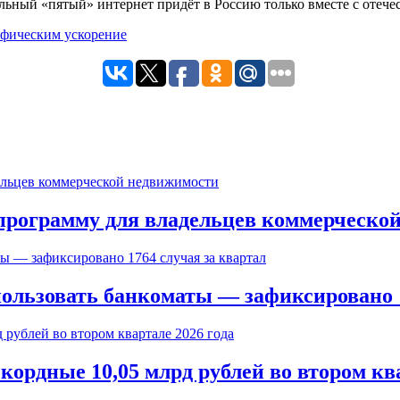
альный «пятый» интернет придёт в Россию только вместе с отеч
 программу для владельцев коммерческо
ользовать банкоматы — зафиксировано 1
ордные 10,05 млрд рублей во втором ква