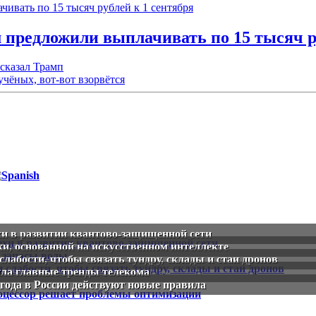
предложили выплачивать по 15 тысяч ру
сказал Трамп
чёных, вот-вот взорвётся
хи в развитии квантово-защищенной сети
ки, основанной на искусственном интеллекте
слабости, чтобы связать тундру, склады и стаи дронов
ила главные тренды телекома
 года в России действуют новые правила