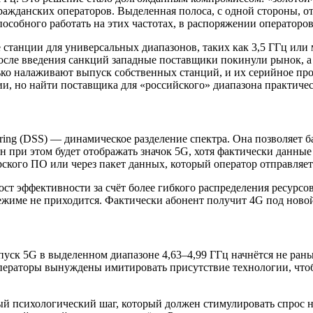
ражданских операторов. Выделенная полоса, с одной стороны, от
собного работать на этих частотах, в распоряжении операторов 
е станции для универсальных диапазонов, таких как 3,5 ГГц ил
сле введения санкций западные поставщики покинули рынок, а
ько налаживают выпуск собственных станций, и их серийное прои
ии, но найти поставщика для «российского» диапазона практиче
ing (DSS) — динамическое разделение спектра. Она позволяет 
н при этом будет отображать значок 5G, хотя фактически данные 
кого ПО или через пакет данных, который оператор отправляет 
ст эффективности за счёт более гибкого распределения ресурсо
режиме не приходится. Фактически абонент получит 4G под ново
уск 5G в выделенном диапазоне 4,63–4,99 ГГц начнётся не рань
 операторы вынуждены имитировать присутствие технологии, чт
 психологический шаг, который должен стимулировать спрос на 