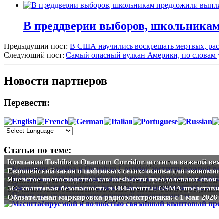
В преддверии выборов, школьникам 
Предыдущий пост:
В США научились воскрешать мёртвых, рас
Следующий пост:
Самый опасный вулкан Америки, по словам у
Новости партнеров
Перевести:
Статьи по теме:
Компании Toshiba и Quantum Corridor достигли важной ве
Европейский закон о цифровых сетях: основа для экономи
Ячеистое превосходство: как mesh-сети преодолевают свои 
5G, квантовая безопасность и ИИ-агенты: GSMA представ
Обязательная маркировка радиоэлектроники: с 1 мая 2026