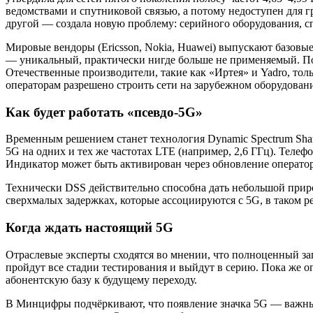
ведомствами и спутниковой связью, а потому недоступен для г
другой — создала новую проблему: серийного оборудования, спо
Мировые вендоры (Ericsson, Nokia, Huawei) выпускают базовы
— уникальный, практически нигде больше не применяемый. По
Отечественные производители, такие как «Иртея» и Yadro, тол
операторам разрешено строить сети на зарубежном оборудован
Как будет работать «псевдо-5G»
Временным решением станет технология Dynamic Spectrum Shar
5G на одних и тех же частотах LTE (например, 2,6 ГГц). Телефо
Индикатор может быть активирован через обновление операторс
Технически DSS действительно способна дать небольшой приро
сверхмалых задержках, которые ассоциируются с 5G, в таком 
Когда ждать настоящий 5G
Отраслевые эксперты сходятся во мнении, что полноценный зап
пройдут все стадии тестирования и выйдут в серию. Пока же
абонентскую базу к будущему переходу.
В Минцифры подчёркивают, что появление значка 5G — важный