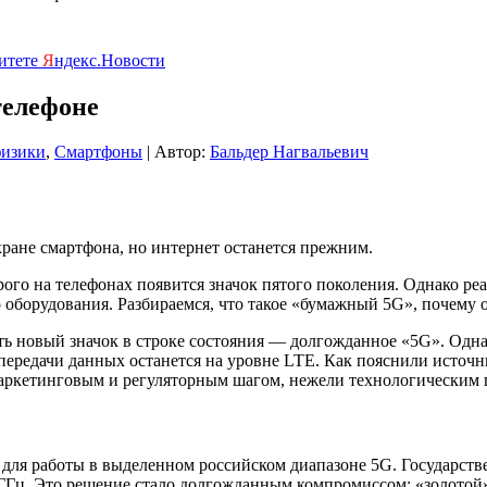
ритете
Я
ндекс.Новости
телефоне
физики
,
Смартфоны
| Автор:
Бальдер Нагвальевич
кране смартфона, но интернет останется прежним.
го на телефонах появится значок пятого поколения. Однако реа
го оборудования. Разбираемся, что такое «бумажный 5G», почему 
ь новый значок в строке состояния — долгожданное «5G». Однак
ередачи данных останется на уровне LTE. Как пояснили источни
 маркетинговым и регуляторным шагом, нежели технологическим
ля работы в выделенном российском диапазоне 5G. Государствен
9 ГГц. Это решение стало долгожданным компромиссом: «золотой