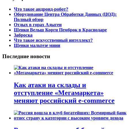
Что такое андроид-робот?
Оборудование Центра Обработки Данных (ЦОД):
Полный обзор
Отдых в горах Адыгеи
Щенки Вельш Корги Пемброк в Краснодаре
Заброска
Что такое искусственный интеллект?
Щенки мальтезе мини
Последние новости
Как атаки на склады и
отступление «Мегамаркета»
меняют российский e-commerce