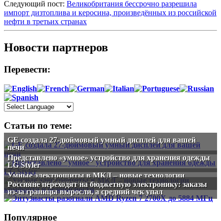
Следующий пост:
Великобритания бессрочно разрешила
импорт дизтоплива и керосина, произведённых из российской
нефти в третьих странах
Новости партнеров
Перевести:
Статьи по теме:
GE создала 27-дюймовый умный дисплей для вашей
печи
Представлено «умное» устройство для хранения одежды
LG Styler
Умные электрощиты в МКД – новые технологии
комфорта и безопасности
Россияне переходят на бюджетную электронику: заказы
из-за границы выросли, а средний чек упал
Популярное