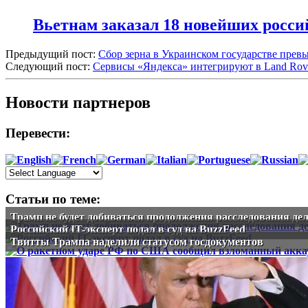
Вьетнам заказал 18 новейших росс
Предыдущий пост:
Сбор зерна в Украинском государстве прев
Следующий пост:
Сервисы «Яндекса» интегрируют в Land Rove
Новости партнеров
Перевести:
Статьи по теме:
Трамп не будет добиваться продолжения расследования де
Российский IT-эксперт подал в суд на BuzzFeed
Твитты Трампа наделили статусом госдокументов