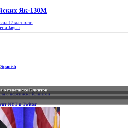
ийских Як-130М
ысил 17 млн тонн
r и Jaguar
ла о переписке Клинтон