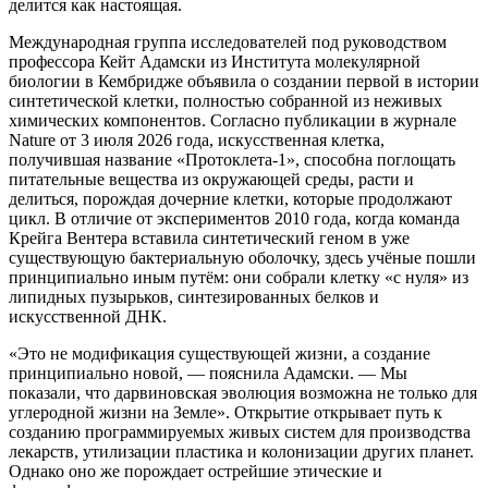
делится как настоящая.
Международная группа исследователей под руководством
профессора Кейт Адамски из Института молекулярной
биологии в Кембридже объявила о создании первой в истории
синтетической клетки, полностью собранной из неживых
химических компонентов. Согласно публикации в журнале
Nature от 3 июля 2026 года, искусственная клетка,
получившая название «Протоклета-1», способна поглощать
питательные вещества из окружающей среды, расти и
делиться, порождая дочерние клетки, которые продолжают
цикл. В отличие от экспериментов 2010 года, когда команда
Крейга Вентера вставила синтетический геном в уже
существующую бактериальную оболочку, здесь учёные пошли
принципиально иным путём: они собрали клетку «с нуля» из
липидных пузырьков, синтезированных белков и
искусственной ДНК.
«Это не модификация существующей жизни, а создание
принципиально новой, — пояснила Адамски. — Мы
показали, что дарвиновская эволюция возможна не только для
углеродной жизни на Земле». Открытие открывает путь к
созданию программируемых живых систем для производства
лекарств, утилизации пластика и колонизации других планет.
Однако оно же порождает острейшие этические и