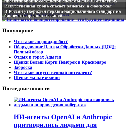
проектирование сосудистой системы для 3D-печатных
сердец
Искусственная кровь спасает раненых, а сибирская
мерзлота открывает охоту на древних хищников
В России утвержден первый национальный стандарт на
биопечать органов и тканей
Популярное
Что такое андроид-робот?
Оборудование Центра Обработки Данных (ЦОД):
Полный обзор
Отдых в горах Адыгеи
Щенки Вельш Корги Пемброк в Краснодаре
Заброска
Что такое искусственный интеллект?
Щенки мальтезе мини
Последние новости
ИИ-агенты OpenAI и Anthropic
притворились людьми для