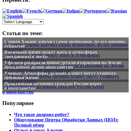
Статьи по теме:
Стивен Хокинг озвучил самое необычное, по его мнению,
открытие
Внеземная жизнь может жить в атмосферах
«неудавшихся звезд»
Уфологи раскрыли новые детали вторжения на Землю
враждебной армии инопланетян
Ученые: Атмосферы далеких планет могут утаивать
признаки жизни‍
Практически половина граждан России верят
в инопланетян
Популярное
Что такое андроид-робот?
Оборудование Центра Обработки Данных (ЦОД):
Полный обзор
Отдых в горах Адыгеи