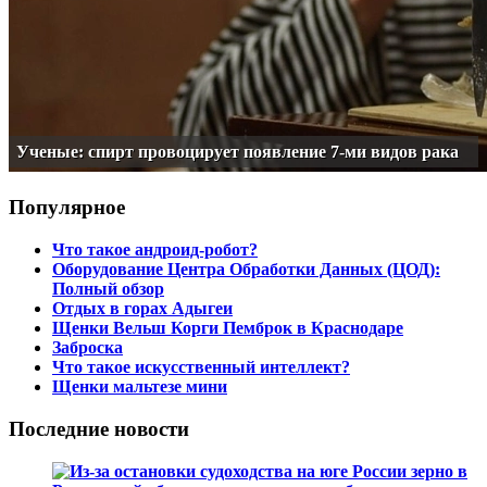
Ученые: спирт провоцирует появление 7-ми видов рака
Популярное
Что такое андроид-робот?
Оборудование Центра Обработки Данных (ЦОД):
Полный обзор
Отдых в горах Адыгеи
Щенки Вельш Корги Пемброк в Краснодаре
Заброска
Что такое искусственный интеллект?
Щенки мальтезе мини
Последние новости