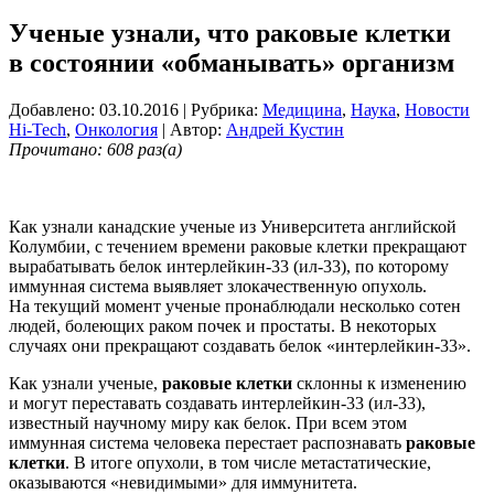
Ученые узнали, что раковые клетки
в состоянии «обманывать» организм
Добавлено: 03.10.2016
| Рубрика:
Медицина
,
Наука
,
Новости
Hi-Tech
,
Онкология
| Автор:
Андрей Кустин
Прочитано: 608 раз(а)
Как узнали канадские ученые из Университета английской
Колумбии, с течением времени раковые клетки прекращают
вырабатывать белок интерлейкин-33 (ил-33), по которому
иммунная система выявляет злокачественную опухоль.
На текущий момент ученые пронаблюдали несколько сотен
людей, болеющих раком почек и простаты. В некоторых
случаях они прекращают создавать белок «интерлейкин-33».
Как узнали ученые,
раковые клетки
склонны к изменению
и могут переставать создавать интерлейкин-33 (ил-33),
известный научному миру как белок. При всем этом
иммунная система человека перестает распознавать
раковые
клетки
. В итоге опухоли, в том числе метастатические,
оказываются «невидимыми» для иммунитета.