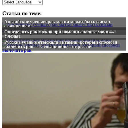
Статьи по теме:
Английские ученые: рак матки может быть связан
с ожирением
Техасские ученые: Горький шоколад защитит от рака
Определить рак можно при помощи анализа мочи —
Ученые
Русские ученые отыскали витамин, который способен
вылечить рак — Сенсационное открытие