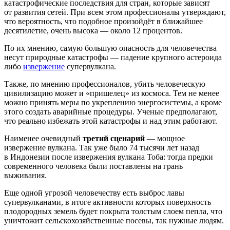
катастрофические последствия для стран, которые зависят
от развития сетей. При всем этом профессионалы утверждают,
что вероятность, что подобное произойдёт в ближайшее
десятилетие, очень высока — около 12 процентов.
По их мнению, самую большую опасность для человечества
несут природные катастрофы — падение крупного астероида
либо
извержение
супервулкана.
Также, по мнению профессионалов, убить человеческую
цивилизацию может и «пришелец» из космоса. Тем не менее
можно принять меры по укреплению энергосистемы, а кроме
этого создать аварийные процедуры. Ученые предполагают,
что реально избежать этой катастрофы и над этим работают.
Наименее очевидный
третий сценарий
— мощное
извержение вулкана. Так уже было 74 тысячи лет назад
в Индонезии после извержения вулкана Тоба: тогда предки
современного человека были поставлены на грань
выживания.
Еще одной угрозой человечеству есть выброс лавы
супервулканами, в итоге активности которых поверхность
плодородных земель будет покрыта толстым слоем пепла, что
уничтожит сельскохозяйственные посевы, так нужные людям.