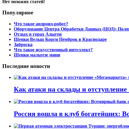
Нет похожих статей!
Популярное
Что такое андроид-робот?
Оборудование Центра Обработки Данных (ЦОД): Полн
Отдых в горах Адыгеи
Щенки Вельш Корги Пемброк в Краснодаре
Заброска
Что такое искусственный интеллект?
Щенки мальтезе мини
Последние новости
Как атаки на склады и отступлени
Россия вошла в клуб богатейших: В