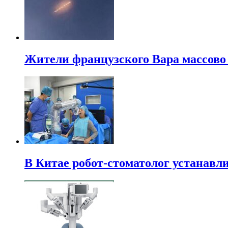
Жители французского Вара массово
В Китае робот-стоматолог устанавли