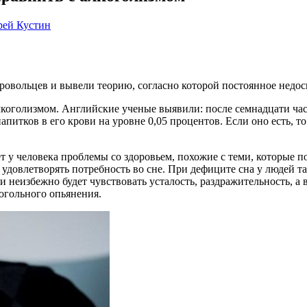
ей Кустин
овольцев и вывели теорию, согласно которой постоянное недос
коголизмом. Английские ученые выявили: после семнадцати ча
питков в его крови на уровне 0,05 процентов. Если оно есть, то
 у человека проблемы со здоровьем, похожие с теми, которые 
удовлетворять потребность во сне. При дефиците сна у людей 
ии неизбежно будет чувствовать усталость, раздражительность, а
огольного опьянения.