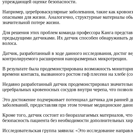
упреждающей оценке безопасности.
Например, цереброваскулярные заболевания, такие как кровои
опасными для жизни. Аналогично, структурные материалы обы
значительной потере жизни.
Для решения этих проблем команда профессора Канга представ
предыдущими датчиками. Их датчик способен обнаруживать де
волоса.
Датчик, разработанный в ходе данного исследования, достиг 
контролируемого расширения наноразмерных микротрещин.
В результате была продемонстрирована возможность монитори
времени контакта, вызванного ростом гиф плесени на хлебе (с
Недавно разработанный датчик продемонстрировал значительн
церебральных кровеносных сосудов внутри черепа, что позвол
Это достижение подчеркивает потенциал датчика для ранней д
заболеваний, предоставляя при этом точные медицинские данн
Кроме того, датчик состоит из биоразлагаемых материалов, что
безопасность пациента без необходимости дополнительных хи
Исследовательская группа заявила: «Это исследование направл