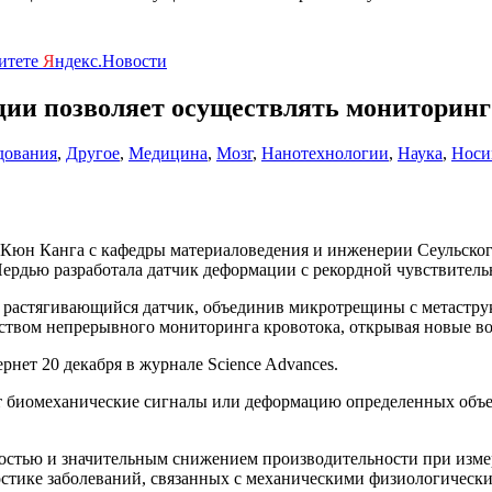
ритете
Я
ндекс.Новости
ии позволяет осуществлять мониторинг
дования
,
Другое
,
Медицина
,
Мозг
,
Нанотехнологии
,
Наука
,
Носи
-Кюн Канга с кафедры материаловедения и инженерии Сеульског
ердью разработала датчик деформации с рекордной чувствитель
и растягивающийся датчик, объединив микротрещины с метастр
едством непрерывного мониторинга кровотока, открывая новые 
нет 20 декабря в журнале Science Advances.
 биомеханические сигналы или деформацию определенных объек
остью и значительным снижением производительности при изме
стике заболеваний, связанных с механическими физиологически