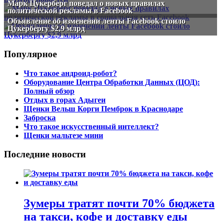
Марк Цукерберг поведал о новых правилах
политической рекламы в Facebook
Объявление об изменении ленты Facebook стоило
Цукербергу $2,9 млрд
Популярное
Что такое андроид-робот?
Оборудование Центра Обработки Данных (ЦОД):
Полный обзор
Отдых в горах Адыгеи
Щенки Вельш Корги Пемброк в Краснодаре
Заброска
Что такое искусственный интеллект?
Щенки мальтезе мини
Последние новости
Зумеры тратят почти 70% бюджета
на такси, кофе и доставку еды