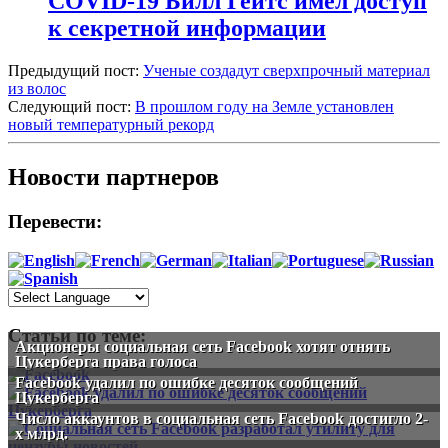
COVID-19 Билл Гейтс имел доступ
к секретной информации
Предыдущий пост:
Ученые создадут сверхпрочный материал
из волос
Следующий пост:
В прошлом году на Земле установлен
новый температурный рекорд
Новости партнеров
Перевести:
Статьи по теме:
Акционеры социальная сеть Facebook хотят отнять
Цукерберга права голоса
Facebook удалил по ошибке десяток сообщений
Цукерберга
Число аккаунтов в социальная сеть Facebook достигло 2-
х млрд.