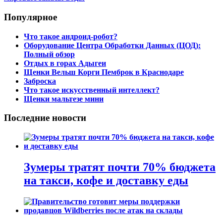
Популярное
Что такое андроид-робот?
Оборудование Центра Обработки Данных (ЦОД):
Полный обзор
Отдых в горах Адыгеи
Щенки Вельш Корги Пемброк в Краснодаре
Заброска
Что такое искусственный интеллект?
Щенки мальтезе мини
Последние новости
Зумеры тратят почти 70% бюджета
на такси, кофе и доставку еды