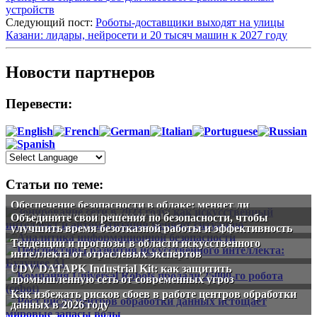
устройств
Следующий пост:
Роботы-доставщики выходят на улицы
Казани: лидары, нейросети и 20 тысяч машин к 2027 году
Новости партнеров
Перевести:
Статьи по теме:
Обеспечение безопасности в облаке: меняет ли
автоматизация правила игры?
Объедините свои решения по безопасности, чтобы
улучшить время безотказной работы и эффективность
Тенденции и прогнозы в области искусственного
интеллекта от отраслевых экспертов
UDV DATAPK Industrial Kit: как защитить
промышленную сеть от современных угроз
Как избежать рисков сбоев в работе центров обработки
данных в 2026 году