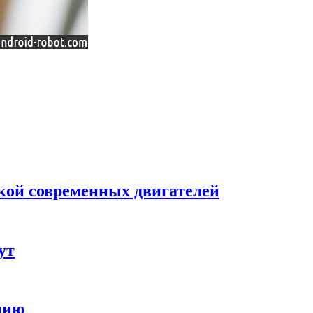
кой современных двигателей
ут
цию