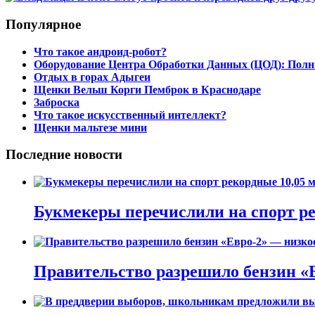
Популярное
Что такое андроид-робот?
Оборудование Центра Обработки Данных (ЦОД): Полн
Отдых в горах Адыгеи
Щенки Вельш Корги Пемброк в Краснодаре
Заброска
Что такое искусственный интеллект?
Щенки мальтезе мини
Последние новости
Букмекеры перечислили на спорт рек
Правительство разрешило бензин «Е