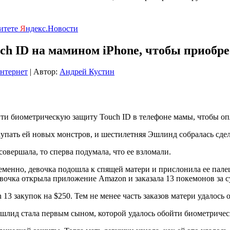
ритете
Я
ндекс.Новости
ch ID на мамином iPhone, чтобы приобр
нтернет
| Автор:
Андрей Кустин
ти биометрическую защиту Touch ID в телефоне мамы, чтобы оп
упать ей новых монстров, и шестилетняя Эшлинд собралась сдела
совершала, то сперва подумала, что ее взломали.
еменно, девочка подошла к спящей матери и прислонила ее пал
вочка открыла приложение Amazon и заказала 13 покемонов за с
3 закупок на $250. Тем не менее часть заказов матери удалось 
 Ешлид стала первым сыном, которой удалось обойти биометричес