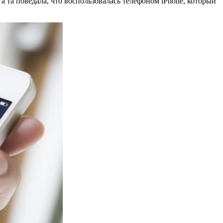
а та поведала, что воспользовалась телефоном iPhone, который