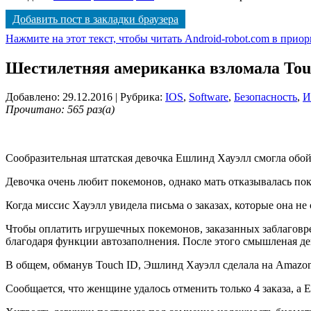
Добавить пост в закладки браузера
Нажмите на этот текст, чтобы читать Android-robot.com в прио
Шестилетняя американка взломала Tou
Добавлено: 29.12.2016
| Рубрика:
IOS
,
Software
,
Безопасность
,
И
Прочитано: 565 раз(а)
Сообразительная штатская девочка Ешлинд Хауэлл смогла обой
Девочка очень любит покемонов, однако мать отказывалась пок
Когда миссис Хауэлл увидела письма о заказах, которые она не 
Чтобы оплатить игрушечных покемонов, заказанных заблаговр
благодаря функции автозаполнения. После этого смышленая де
В общем, обманув Touch ID, Эшлинд Хауэлл сделала на Amazon 1
Сообщается, что женщине удалось отменить только 4 заказа, а