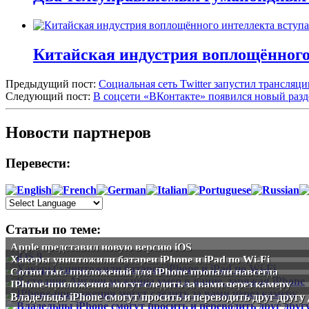
Китайская индустрия воплощённого 
Предыдущий пост:
Социальная сеть Twitter запустил трансляц
Следующий пост:
В соцсети «ВКонтакте» появился новый разд
Новости партнеров
Перевести:
Статьи по теме:
Apple представил новую версию iOS
Хакеры уничтожили батареи iPhone и iPad по Wi-Fi
Сотни тыс. приложений для iPhone пропали навсегда
IPhone-приложения могут следить за вами через камеру
Владельцы iPhone смогут просить и переводить друг другу 