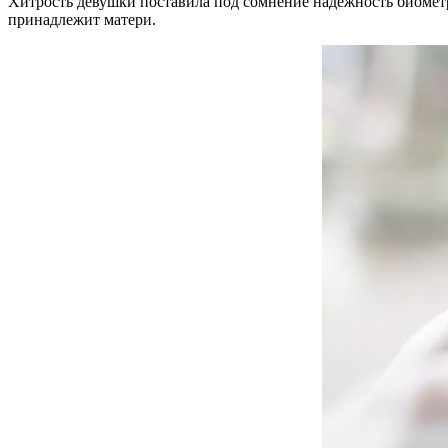
Хитрость девушки поставила под сомнение надежность биометрич
принадлежит матери.