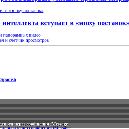
интеллекта вступает в «эпоху поставок
ии панорамных видео
ел и счетчик просмотров
деньги через сообщения iMessage