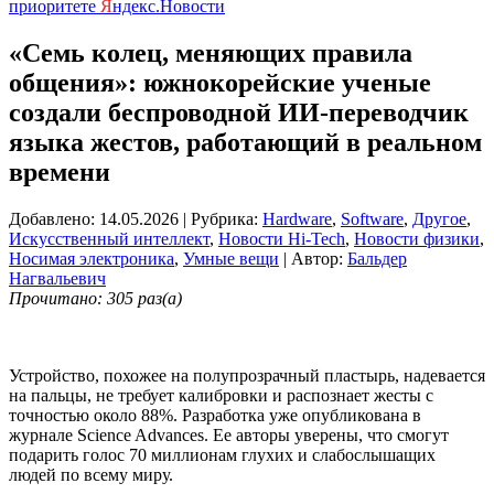
приоритете
Я
ндекс.Новости
«Семь колец, меняющих правила
общения»: южнокорейские ученые
создали беспроводной ИИ-переводчик
языка жестов, работающий в реальном
времени
Добавлено: 14.05.2026
| Рубрика:
Hardware
,
Software
,
Другое
,
Искусственный интеллект
,
Новости Hi-Tech
,
Новости физики
,
Носимая электроника
,
Умные вещи
| Автор:
Бальдер
Нагвальевич
Прочитано: 305 раз(а)
Устройство, похожее на полупрозрачный пластырь, надевается
на пальцы, не требует калибровки и распознает жесты с
точностью около 88%. Разработка уже опубликована в
журнале Science Advances. Ее авторы уверены, что смогут
подарить голос 70 миллионам глухих и слабослышащих
людей по всему миру.