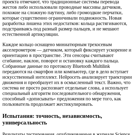
проекта отмечают, что традиционные системы перевода
жестов либо использовали проводные массивы датчиков,
похожие на сложную паутину, либо громоздкие перчатки,
которые существенно ограничивали подвижность. Новая
разработка лишена этих недостатков: кольца растягиваются,
подстраиваясь под разный размер пальцев, и не мешают
естественной артикуляции.
Каждое кольцо оснащено миниатюрным трехосевым
акселерометром — датчиком, который фиксирует ускорение и
ориентацию в пространстве. Эти сенсоры считывают
сгибание, наклон, поворот и остановку каждого пальца.
Собранные данные по протоколу Bluetooth Multilink
передаются на смартфон или компьютер, где в дело вступает
искусственный интеллект. Нейросеть анализирует траектории
движения и преобразует их в осмысленный текст. Важно, что
система не просто распознает отдельные слова, а использует
специальный алгоритм последовательного обнаружения,
способный «дописывать» предложения по мере того, как
пользователь продолжает жестикулировать.
Испытания: точность, независимость,
универсальность
Результаты тестирования, опубликованные в журнале Science