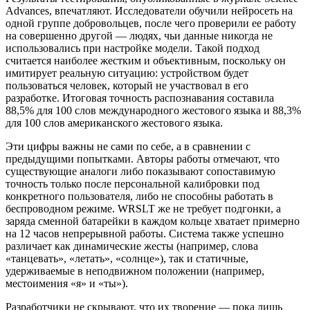
Advances, впечатляют. Исследователи обучили нейросеть на
одной группе добровольцев, после чего проверили ее работу
на совершенно другой — людях, чьи данные никогда не
использовались при настройке модели. Такой подход
считается наиболее жестким и объективным, поскольку он
имитирует реальную ситуацию: устройством будет
пользоваться человек, который не участвовал в его
разработке. Итоговая точность распознавания составила
88,5% для 100 слов международного жестового языка и 88,3%
для 100 слов американского жестового языка.
Эти цифры важны не сами по себе, а в сравнении с
предыдущими попытками. Авторы работы отмечают, что
существующие аналоги либо показывают сопоставимую
точность только после персональной калибровки под
конкретного пользователя, либо не способны работать в
беспроводном режиме. WRSLT же не требует подгонки, а
заряда сменной батарейки в каждом кольце хватает примерно
на 12 часов непрерывной работы. Система также успешно
различает как динамические жесты (например, слова
«танцевать», «летать», «солнце»), так и статичные,
удерживаемые в неподвижном положении (например,
местоимения «я» и «ты»).
Разработчики не скрывают, что их творение — пока лишь