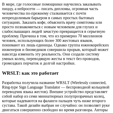
В мире, где голосовые помощники научились заказывать
пиццу, а нейросети — писать дипломы, огромная часть
человечества по-прежнему сталкивается с почти
непреодолимым барьером в самых простых бытовых
ситуациях. Заказать кофе, объяснить врачу симптомы или
просто познакомиться с новым человеком для глухих и
слабослышащих людей зачастую превращается в серьезную
проблему. Причина в том, что из примерно 70 миллионов
человек, использующих более 300 жестовых языков,
понимают их лишь единицы. Однако группа южнокорейских
инженеров и биомедиков совершила прорыв, который может
навсегда изменить эту реальность. Они создали систему
умных колец, переводящую жесты в текст без проводов,
громоздких перчаток и долгой настройки.
WRSLT: как это работает
Разработка получила название WRSLT (Wirelessly connected,
Ring-type Sign Language Translator — беспроводной кольцевой
переводчик языка жестов). Внешне устройство представляет
собой набор из семи миниатюрных полупрозрачных колец,
которые надеваются на фаланги пальцев чуть ниже второго
сустава. Такой дизайн выбран не случайно: он позволяет руке
двигаться совершенно свободно во время разговора. Авторы