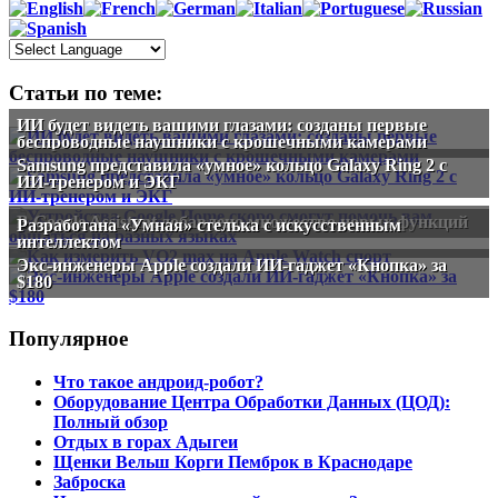
Статьи по теме:
ИИ будет видеть вашими глазами: созданы первые
беспроводные наушники с крошечными камерами
Samsung представила «умное» кольцо Galaxy Ring 2 с
ИИ-тренером и ЭКГ
В Google Assistant добавлено множество новых функций
Разработана «Умная» стелька с искусственным
интеллектом
Экс-инженеры Apple создали ИИ-гаджет «Кнопка» за
$180
Популярное
Что такое андроид-робот?
Оборудование Центра Обработки Данных (ЦОД):
Полный обзор
Отдых в горах Адыгеи
Щенки Вельш Корги Пемброк в Краснодаре
Заброска