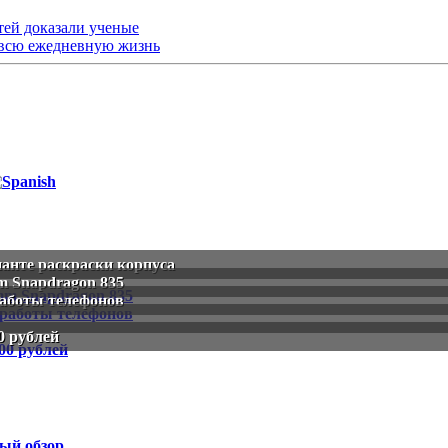
тей доказали ученые
 всю ежедневную жизнь
ианте раскраски корпуса
m Snapdragon 835
работы телефонов
0 рублей
ый обзор