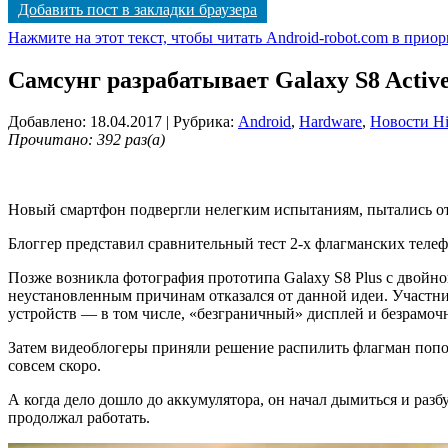
Добавить пост в закладки браузера
Нажмите на этот текст, чтобы читать Android-robot.com в прио
Самсунг разрабатывает Galaxy S8 Activ
Добавлено: 18.04.2017
| Рубрика:
Android
,
Hardware
,
Новости Hi
Прочитано: 392 раз(а)
Новый смартфон подвергли нелегким испытаниям, пытались ото
Блоггер представил сравнительный тест 2-х флагманских телеф
Позже возникла фотография прототипа Galaxy S8 Plus с двойно
неустановленным причинам отказался от данной идеи. Участн
устройств — в том числе, «безграничный» дисплей и безрамоч
Затем видеоблогеры приняли решение распилить флагман попол
совсем скоро.
А когда дело дошло до аккумулятора, он начал дымиться и разб
продолжал работать.