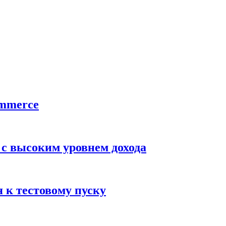
ommerce
 с высоким уровнем дохода
 к тестовому пуску