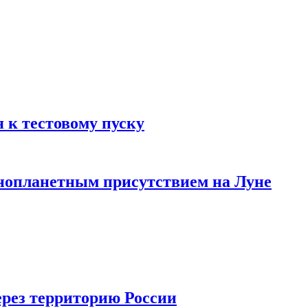
 к тестовому пуску
инопланетным присутствием на Луне
ерез территорию России