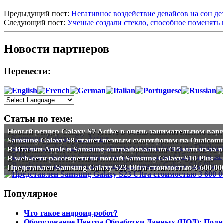
Предыдущий пост:
Негативное воздействие девайсов на сон де
Следующий пост:
Ученые создали стекло, способное поменять
Новости партнеров
Перевести:
Статьи по теме:
Новый рендер Galaxy S7 Active в очень занимательном вар
Samsung Galaxy S8 станет первым смартфоном на Qualcom
В Италии Apple и Samsung оштрафовали на €15 млн из-за 
В web-сети рассекретили новый Samsung Galaxy S10 Plus
Представлен Samsung Galaxy S23 Ultra стоимостью 3 600 00
Популярное
Что такое андроид-робот?
Оборудование Центра Обработки Данных (ЦОД): Полн