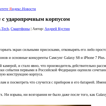
ритете
Я
ндекс.Новости
e с ударопрочным корпусом
-Tech
,
Смартфоны
| Автор:
Андрей Кустин
рвать экран сильными присосками, отковырять его либо просто
онов и основные конкуренты Самсунг Galaxy S8 и iPhone 7 Plus.
й камерой, и стало явно, что производитель действительно расс
ики события первыми в Российской Федерации оценили сочетан
ную конструкцию корпуса.
ам и посмотреть что случится с прибором и его батареей. Имен
ух. Ни взрыва, ни возгорания не было даже после того, как Gala