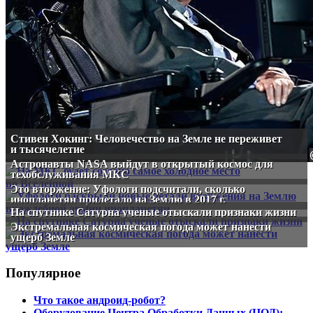
Стивен Хокинг: Человечество на Земле не переживет
и тысячелетие
Астронавты NASA выйдут в открытый космос для
техобслуживания МКС
Это вторжение: Уфологи подсчитали, сколько
инопланетян прилетало на Землю в 2017 г.
На спутнике Сатурна ученые отыскали признаки жизни
Экстремальная космическая погода может нанести
ущерб Земле
Популярное
Что такое андроид-робот?
Оборудование Центра Обработки Данных (ЦОД):