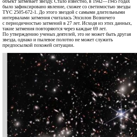
объект затмевает звезду. Стало известно, в 1942—1945 годах
было зафиксировано явление, схожее со светимостью звезды
TYC 2505-672-1. До этого звездой с самыми длительными
интервалами затмения считалась Эпсилон Возничего
с периодичностью затмений в 27 лет. Исходя из этих данных,
такие затмения повторяются через каждые 69 лет.
По утверждению ученых деятелей, это не может быть другая
звезда, однако и пылевое полотно не может служить
предпосылкой похожей ситуации.