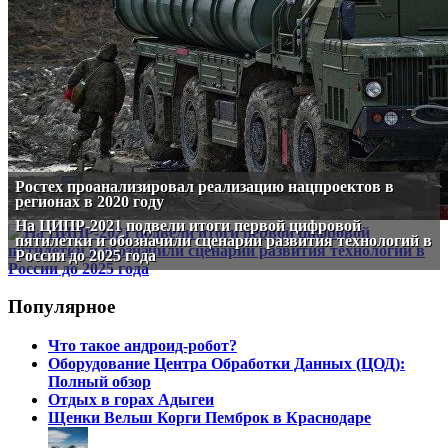
Ростех проанализировал реализацию нацпроектов в
регионах в 2020 году
На ЦИПР-2021 подвели итоги первой цифровой
пятилетки и обозначили сценарии развития технологий в
России до 2025 года
Популярное
Что такое андроид-робот?
Оборудование Центра Обработки Данных (ЦОД):
Полный обзор
Отдых в горах Адыгеи
Щенки Вельш Корги Пемброк в Краснодаре