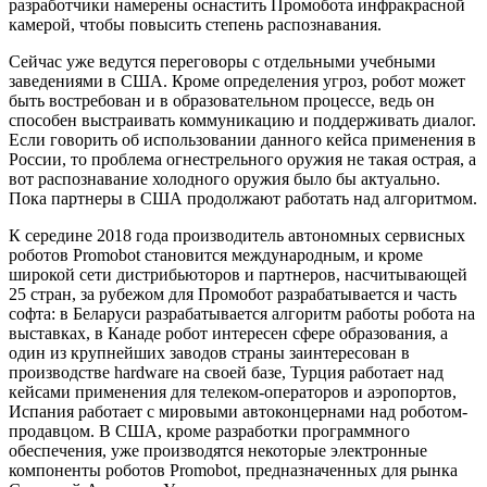
разработчики намерены оснастить Промобота инфракрасной
камерой, чтобы повысить степень распознавания.
Сейчас уже ведутся переговоры с отдельными учебными
заведениями в США. Кроме определения угроз, робот может
быть востребован и в образовательном процессе, ведь он
способен выстраивать коммуникацию и поддерживать диалог.
Если говорить об использовании данного кейса применения в
России, то проблема огнестрельного оружия не такая острая, а
вот распознавание холодного оружия было бы актуально.
Пока партнеры в США продолжают работать над алгоритмом.
К середине 2018 года производитель автономных сервисных
роботов Promobot становится международным, и кроме
широкой сети дистрибьюторов и партнеров, насчитывающей
25 стран, за рубежом для Промобот разрабатывается и часть
софта: в Беларуси разрабатывается алгоритм работы робота на
выставках, в Канаде робот интересен сфере образования, а
один из крупнейших заводов страны заинтересован в
производстве hardware на своей базе, Турция работает над
кейсами применения для телеком-операторов и аэропортов,
Испания работает с мировыми автоконцернами над роботом-
продавцом. В США, кроме разработки программного
обеспечения, уже производятся некоторые электронные
компоненты роботов Promobot, предназначенных для рынка