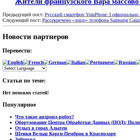
Жители французского Вара массово
Предыдущий пост:
Русский смартфон YotaPhone 3 официально
Следующий пост:
Рассекречено «лицо» телефона Samsung Galax
Новости партнеров
Перевести:
Статьи по теме:
Нет похожих статей!
Популярное
Что такое андроид-робот?
Оборудование Центра Обработки Данных (ЦОД): Полн
Отдых в горах Адыгеи
Щенки Вельш Корги Пемброк в Краснодаре
Заброска