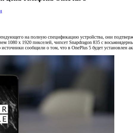
н
ретендующего на полную спецификацию устройства, они подтвер
м 1080 x 1920 пикселей, чипсет Snapdragon 835 с восьмиядерн
о источники сообщили о том, что в OnePlus 5 будет установлен а