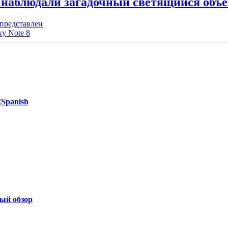
 наблюдали загадочный светящийся объе
 представлен
y Note 8
ый обзор