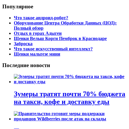
Популярное
Что такое андроид-робот?
Оборудование Центра Обработки Данных (ЦОД):
Полный обзор
Отдых в горах Адыгеи
Щенки Вельш Корги Пемброк в Краснодаре
Заброска
Что такое искусственный интеллект?
Щенки мальтезе мини
Последние новости
Зумеры тратят почти 70% бюджета
на такси, кофе и доставку еды