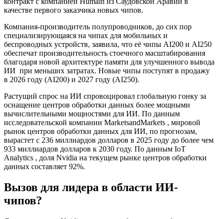
контракт с компанией Humain из Саудовской Аравии в
качестве первого заказчика новых чипов.
Компания-производитель полупроводников, до сих пор
специализирующаяся на чипах для мобильных и
беспроводных устройств, заявила, что её чипы AI200 и AI250
обеспечат производительность стоечного масштабирования
благодаря новой архитектуре памяти для улучшенного
вывода
ИИ
при меньших затратах. Новые чипы поступят в продажу
в 2026 году (AI200) и 2027 году (AI250).
Растущий спрос на ИИ спровоцировал глобальную гонку за
оснащение центров обработки данных более мощными
вычислительными мощностями для ИИ. По данным
исследовательской компании
MarketsandMarkets , мировой
рынок центров обработки данных для ИИ, по прогнозам,
вырастет с 236 миллиардов долларов в 2025 году до более чем
933 миллиардов долларов к 2030 году. По данным
IoT
Analytics
, доля Nvidia на текущем рынке центров обработки
данных составляет 92%
.
Вызов для лидера в области ИИ-
чипов?