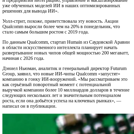
и предприятий интеграцию, управление и масштабирование
уже обученных моделей ИИ в наших оптимизированных
решениях для вывода ИИ».
Уолл-стрит, похоже, приветствовала эту новость. Акции
Qualcomm выросли более чем на 20% в понедельник, что
стало самым большим ростом с 2019 года.
По данным Qualcomm, стартап Humain из Саудовской Аравии
в области искусственного интеллекта планирует начать
развертывание новых чипов общей мощностью 200 мегаватт,
начиная с 2026 года.
Дэниел Ньюман, аналитик и генеральный директор Futurum
Group, заявил, что новые ИИ-чипы Qualcomm «запустят»
компанию в гонку ИИ-вооружений. «Мы рассматриваем это
как серьёзный поворотный момент с потенциальной
выручкой компании более 10 миллиардов долларов в течение
следующих нескольких лет и значительным потенциалом
роста, если она добьётся успеха на ключевых рынках», —
написал он в
публикации
.