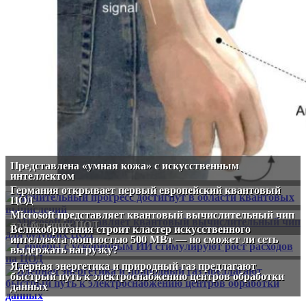
Представлена «умная кожа» с искусственным
интеллектом
Германия открывает первый европейский квантовый
ЦОД
Microsoft представляет квантовый вычислительный чип
для будущих ЦОД
Великобритания строит кластер искусственного
интеллекта мощностью 500 МВт — но сможет ли сеть
выдержать нагрузку?
Ядерная энергетика и природный газ предлагают
быстрый путь к электроснабжению центров обработки
данных