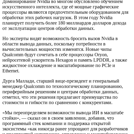
Доминирование Nvidia во многом обусловлено обучением
искусственного интеллекта, где её мощные графические
процессоры являются предпочтительным оборудованием для
обработки этих рабочих нагрузок. В этом году Nvidia
планирует получить более 180 миллиардов долларов дохода
от эксплуатации центров обработки данных.
Но эксперты видят возможность бросить вызов Nvidia в
области вывода данных, поскольку потребности в
вычислительных мощностях изменятся. Новые чипы
Qualcomm будут сочетать в себе процессоры Oryon,
нейросетевой ускоритель Hexagon и память LPDDR, а также
жидкостное охлаждение и масштабирование по PCIe и
Ethernet.
Дурга Маллади, старший вице-президент и генеральный
менеджер Qualcomm по технологическому планированию,
периферийным решениям и центрам обработки данных,
отметил, что эти решения предлагают преимущества по
стоимости и гибкости по сравнению с конкурентами.
«Мы переопределяем возможности вывода ИИ в масштабе
стойки», — сказал он в своем заявлении, добавив, что
программный стек компании и поддержка открытой
экосистемы «как никогда ранее упрощают для разработчиков