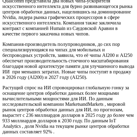
Qualcomm представила два новых чипа-ускорителя
искусственного интеллекта для бурно развивающегося рынка
центров обработки данных, нацелившись на доминирование
Nvidia, лидера рынка графических процессоров в сфере
искусственного интеллекта. Компания также заключила
контракт с компанией Humain из Саудовской Аравии в
качестве первого заказчика новых чипов.
Компания-производитель полупроводников, до сих пор
специализирующаяся на чипах для мобильных и
беспроводных устройств, заявила, что её чипы AI200 и AI250
обеспечат производительность стоечного масштабирования
благодаря новой архитектуре памяти для улучшенного
вывода
ИИ
при меньших затратах. Новые чипы поступят в продажу
в 2026 году (AI200) и 2027 году (AI250).
Растущий спрос на ИИ спровоцировал глобальную гонку за
оснащение центров обработки данных более мощными
вычислительными мощностями для ИИ. По данным
исследовательской компании
MarketsandMarkets , мировой
рынок центров обработки данных для ИИ, по прогнозам,
вырастет с 236 миллиардов долларов в 2025 году до более чем
933 миллиардов долларов к 2030 году. По данным
IoT
Analytics
, доля Nvidia на текущем рынке центров обработки
данных составляет 92%
.