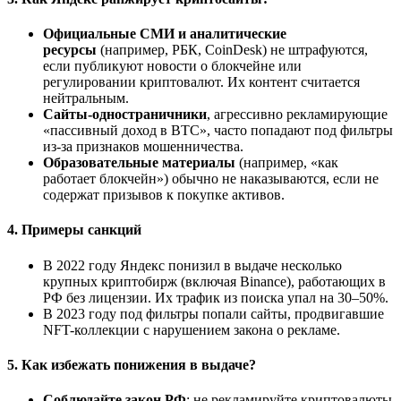
Официальные СМИ и аналитические
ресурсы
(например, РБК, CoinDesk) не штрафуются,
если публикуют новости о блокчейне или
регулировании криптовалют. Их контент считается
нейтральным.
Сайты-одностраничники
, агрессивно рекламирующие
«пассивный доход в BTC», часто попадают под фильтры
из-за признаков мошенничества.
Образовательные материалы
(например, «как
работает блокчейн») обычно не наказываются, если не
содержат призывов к покупке активов.
4.
Примеры санкций
В 2022 году Яндекс понизил в выдаче несколько
крупных криптобирж (включая Binance), работающих в
РФ без лицензии. Их трафик из поиска упал на 30–50%.
В 2023 году под фильтры попали сайты, продвигавшие
NFT-коллекции с нарушением закона о рекламе.
5.
Как избежать понижения в выдаче?
Соблюдайте закон РФ
: не рекламируйте криптовалюты