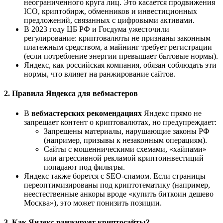
неограниченного круга лиц. Это касается продвижения
ICO, криптобирж, обменников и инвестиционных
предложений, связанных с цифровыми активами.
В 2023 году ЦБ РФ и Госдума ужесточили
регулирование: криптовалюты не признаны законным
платежным средством, а майнинг требует регистрации
(если потребление энергии превышает бытовые нормы).
Яндекс, как российская компания, обязан соблюдать эти
нормы, что влияет на ранжирование сайтов.
2.
Правила Яндекса для вебмастеров
В
вебмастерских рекомендациях
Яндекс прямо не
запрещает контент о криптовалютах, но предупреждает:
Запрещены материалы, нарушающие законы РФ
(например, призывы к незаконным операциям).
Сайты с мошенническими схемами, «хайпами»
или агрессивной рекламой криптоинвестиций
попадают под фильтры.
Яндекс также борется с SEO-спамом. Если страницы
переоптимизированы под криптотематику (например,
неестественные анкоры вроде «купить биткоин дешево
Москва»), это может понизить позиции.
3.
Как Яндекс ранжирует криптосайты?