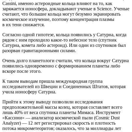
Cassini, именно астероидные кольца влияют на то, как
заряжается ионосфера, докладывают ученые в Science. Ученые
считают, что большие кольца могут безумно экранировать
космическое излучение, поэтому концентрация плазмы
в их тени снижается.
Согласно одной гипотезе, кольца появились у Сатурна, когда
рядом с ним проходило какое-то небесное тело (спутник
Сатурна, комета либо астероид). Или один из спутников был
разорван гравитационными силами.
Очень долго планетологи считали, что кольца вокруг Сатурна
появились одновременно с формированием планеты либо
вскоре после этого.
К таким выводам пришла международная группа
исследователей из Швеции и Соединенных Штатов, которая
учила ионосферу Сатурна.
Прийти к этому выводу позволили исследования
предположительной массы колец, которая составляет всего
лишь 40% от веса спутника планеты Мимаса. Инструмент
«Кассини» — анализатор космической пыли (Cosmic Dust
Analyzer) — 12 лет регистрировал скорость и плотность
потока микрометеоритов; оказалось, что за миллиарды лет