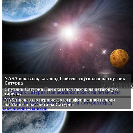
NASA показало, как зонд Гюйгенс спускался на спутник
Сатурна
Cпутник Сатурна Пан оказался похож на летающую
тарелку
NASA показало первые фотографии речной гальки
на Марсе и рассвета на Сатурне