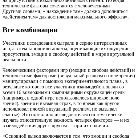
на присутствие в какой-либо значимой степени. Но когда
технические факторы сочетаются с человеческими
Другими словами, « нахождение там» должно дополняться
«действием там» для достижения максимального эффекта».
Все комбинации
Участники исследования сыграли в серию интерактивных
игр, а затем заполнили анкеты, оценивающие их ощущение
присутствия, эмоции и свободу действий в мире виртуальной
реальности.
Человеческими факторами игр (эмоции и свобода действий) и
техническими факторами (визуальный реализм и поле зрения)
манипулировали с помощью экспериментального плана , в
результате которого все участники взаимодействовали со
всеми 16 возможными комбинациями окружающей среды
(например, в одной игре использовалось широкое поле
зрения). зрения и вызывал страх, в то время как другой
использовал плохой визуальный реализм, но вызывал
счастье). Это позволило исследователям систематически
изучать относительную важность четырех факторов — и их
взаимодействия друг с другом — при их наличии.
«Основной вывод заключается в том, что эмоции и свобода