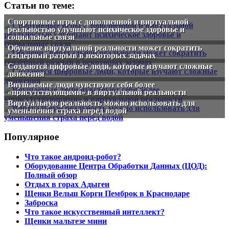
Статьи по теме:
Спортивные игры с дополненной и виртуальной
реальностью улучшают психическое здоровье и
социальные связи
Обучение виртуальной реальности может сократить
гендерный разрыв в некоторых задачах
Создаются цифровые люди, которые изучают сложные
движения
Внушаемые люди чувствуют себя более
«присутствующими» в виртуальной реальности
Виртуальную реальность можно использовать для
уменьшения страха перед водой
Популярное
Что такое андроид-робот?
Оборудование Центра Обработки Данных (ЦОД):
Полный обзор
Отдых в горах Адыгеи
Щенки Вельш Корги Пемброк в Краснодаре
Заброска
Что такое искусственный интеллект?
Щенки мальтезе мини