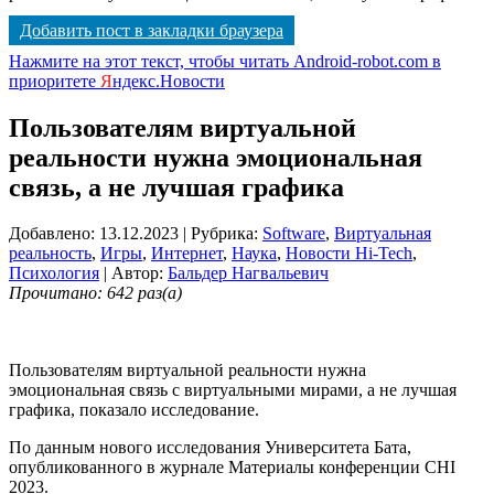
Добавить пост в закладки браузера
Нажмите на этот текст, чтобы читать Android-robot.com в
приоритете
Я
ндекс.Новости
Пользователям виртуальной
реальности нужна эмоциональная
связь, а не лучшая графика
Добавлено: 13.12.2023
| Рубрика:
Software
,
Виртуальная
реальность
,
Игры
,
Интернет
,
Наука
,
Новости Hi-Tech
,
Психология
| Автор:
Бальдер Нагвальевич
Прочитано: 642 раз(а)
Пользователям виртуальной реальности нужна
эмоциональная связь с виртуальными мирами, а не лучшая
графика, показало исследование.
По данным нового исследования Университета Бата,
опубликованного в журнале Материалы конференции CHI
2023.