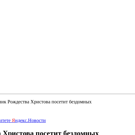
ник Рождества Христова посетит бездомных
ритете
Я
ндекс.Новости
 Христова посетит бездомных