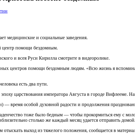
стин
ает медицинские и социальные заведения.
й центр помощи бездомным.
кого и всея Руси Кирилла смотрите в видеоролике.
ных центров помощи бездомным людям. «Всю жизнь я вспоминаю 
еловека есть два пути.
 эпоху царствования императора Августа в городе Вифлееме. Н
и) — время особой духовной радости и продолжения празднован
аденчество тоже было бедным — чтобы прокормиться ему с моло
близительно столько же каждый месяц удается отправить домой
 отыскать выход из тяжелого положения, сообщается в материа