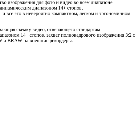
ство изображения для фото и видео во всем диапазоне
с динамическим диапазоном 14+ стопов,
 и все это в невероятно компактном, легком и эргономичном
вающая съемку видео, отвечающего стандартам
пазоном 14+ стопов, захват полнокадрового изображения 3:2 с
RAW и BRAW на внешние рекордеры.