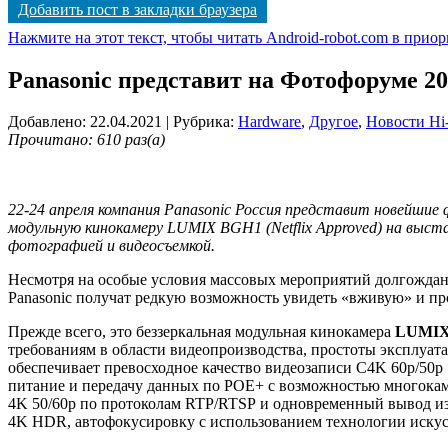
Добавить пост в закладки браузера
Нажмите на этот текст, чтобы читать Android-robot.com в прио
Panasonic представит на Фотофоруме 2
Добавлено: 22.04.2021
| Рубрика:
Hardware
,
Другое
,
Новости Hi
Прочитано: 610 раз(а)
22-24 апреля компания Panasonic Россия представит новейшие
модульную кинокамеру LUMIX BGH1 (Netflix Approved) на выс
фотографией и видеосъемкой.
Несмотря на особые условия массовых мероприятий долгожд
Panasonic получат редкую возможность увидеть «вживую» и пр
Прежде всего, это беззеркальная модульная кинокамера
LUMI
требованиям в области видеопроизводства, простоты эксплу
обеспечивает превосходное качество видеозаписи C4K 60p/50p
питание и передачу данных по POE+ с возможностью многокаме
4K 50/60p по протоколам RTP/RTSP и одновременный вывод из
4K HDR, автофокусировку с использованием технологии искусс