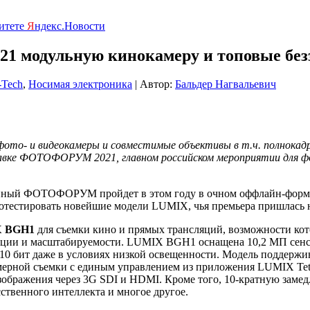
ритете
Я
ндекс.Новости
021 модульную кинокамеру и топовые б
-Tech
,
Носимая электроника
| Автор:
Бальдер Нагвальевич
 фото- и видеокамеры и совместимые объективы в т.ч. полнокад
тавке ФОТОФОРУМ 2021, главном российском мероприятии для фо
анный ФОТОФОРУМ пройдет в этом году в очном оффлайн-форма
отестировать новейшие модели LUMIX, чья премьера пришлась на
X
BGH1
для съемки кино и прямых трансляций, возможности ко
атации и масштабируемости. LUMIX BGH1 оснащена 10,2 МП сен
 10 бит даже в условиях низкой освещенности. Модель поддержи
рной съемки с единым управлением из приложения LUMIX Tether
ображения через 3G SDI и HDMI. Кроме того, 10-кратную замед
твенного интеллекта и многое другое.