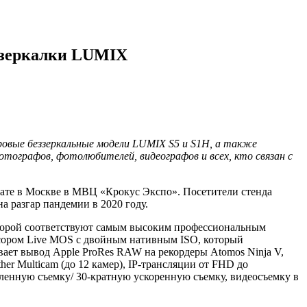
еззеркалки LUMIX
ровые беззеркальные модели LUMIX S5 и S1H, а также
тографов, фотолюбителей, видеографов и всех, кто связан с
те в Москве в МВЦ «Крокус Экспо». Посетители стенда
 разгар пандемии в 2020 году.
торой соответствуют самым высоким профессиональным
сором Live MOS с двойным нативным ISO, который
вает вывод Apple ProRes RAW на рекордеры Atomos Ninja V,
 Multicam (до 12 камер), IP-трансляции от FHD до
ленную съемку/ 30-кратную ускоренную съемку, видеосъемку в