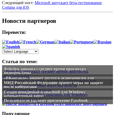
Следующий пост:
Microsoft запускает бета-тестирование
Cortana для iOS
Новости партнеров
Перевести:
Статьи по теме:
Фейсбук завышал среднее время просмотра
видеорекламы
«ВКонтакте» закроет доступ к аудиозаписям для
сторонних приложений через две недели
МИД Российской Федерации примет меры по защите
после кибератаки
Создан невидимый и опасный для Windows
компьютерный вирус
Пользователи удаляют приложение Facebook
Популярное