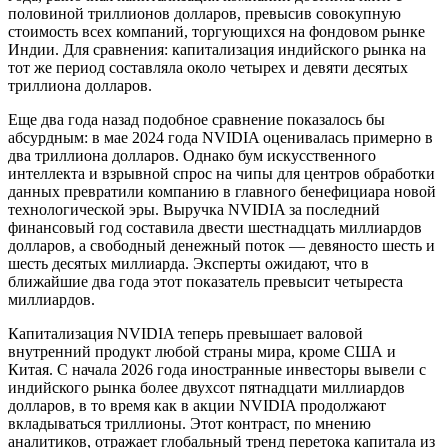
половиной триллионов долларов, превысив совокупную
стоимость всех компаний, торгующихся на фондовом рынке
Индии. Для сравнения: капитализация индийского рынка на
тот же период составляла около четырех и девяти десятых
триллиона долларов.
Еще два года назад подобное сравнение показалось бы
абсурдным: в мае 2024 года NVIDIA оценивалась примерно в
два триллиона долларов. Однако бум искусственного
интеллекта и взрывной спрос на чипы для центров обработки
данных превратили компанию в главного бенефициара новой
технологической эры. Выручка NVIDIA за последний
финансовый год составила двести шестнадцать миллиардов
долларов, а свободный денежный поток — девяносто шесть и
шесть десятых миллиарда. Эксперты ожидают, что в
ближайшие два года этот показатель превысит четыреста
миллиардов.
Капитализация NVIDIA теперь превышает валовой
внутренний продукт любой страны мира, кроме США и
Китая. С начала 2026 года иностранные инвесторы вывели с
индийского рынка более двухсот пятнадцати миллиардов
долларов, в то время как в акции NVIDIA продолжают
вкладываться триллионы. Этот контраст, по мнению
аналитиков, отражает глобальный тренд перетока капитала из