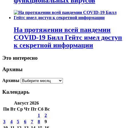
функциональных вирусов
На протяжении всей пандемии
COVID-19 Билл Гейтс имел доступ
к секретной информации
Это интересно
Архивы
Архивы
Календарь
Август 2026
Пн
Вт
Ср
Чт
Пт
Сб
Вс
1
2
3
4
5
6
7
8
9
10
11
12
13
14
15
16