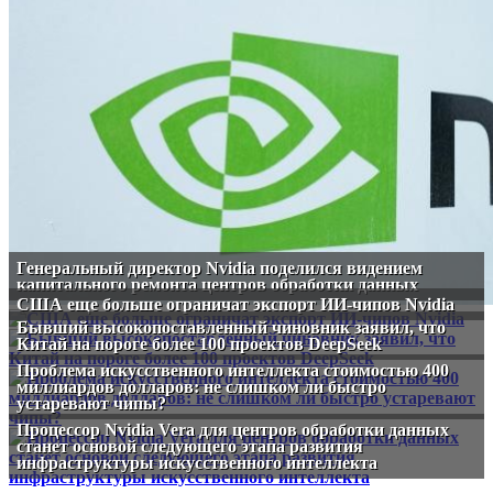
Генеральный директор Nvidia поделился видением
капитального ремонта центров обработки данных
США еще больше ограничат экспорт ИИ-чипов Nvidia
Бывший высокопоставленный чиновник заявил, что
Китай на пороге более 100 проектов DeepSeek
Проблема искусственного интеллекта стоимостью 400
миллиардов долларов: не слишком ли быстро
устаревают чипы?
Процессор Nvidia Vera для центров обработки данных
станет основой следующего этапа развития
инфраструктуры искусственного интеллекта