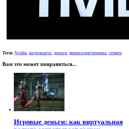
Теги:
Nvidia
,
видеокарта
,
деньги
,
микроэлектроника
,
сервер
Вам это может понравиться...
Игровые деньги: как виртуальная