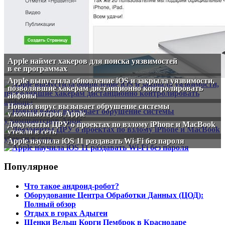
Apple наймет хакеров для поиска уязвимостей
в ее программах
Apple выпустила обновление iOS и закрыла уязвимости,
позволявшие хакерам дистанционно контролировать
айфоны
Новый вирус вызывает обрушение системы
у компьютеров Apple
Документы ЦРУ о проектах по взлому iPhone и MacBook
утекли в сеть
Apple научила iOS 11 раздавать Wi-Fi без пароля
Популярное
Что такое андроид-робот?
Оборудование Центра Обработки Данных (ЦОД):
Полный обзор
Отдых в горах Адыгеи
Щенки Вельш Корги Пемброк в Краснодаре