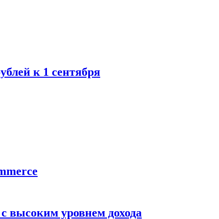
блей к 1 сентября
ommerce
 с высоким уровнем дохода