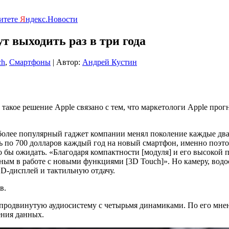
ритете
Я
ндекс.Новости
 выходить раз в три года
ch
,
Смартфоны
| Автор:
Андрей Кустин
акое решение Apple связано с тем, что маркетологи Apple прог
аиболее популярный гаджет компании менял поколение каждые д
ть по 700 долларов каждый год на новый смартфон, именно поэт
вало бы ожидать. «Благодаря компактности [модуля] и его высоко
ным в работе с новыми функциями [3D Touch]». Но камеру, водо
D-дисплей и тактильную отдачу.
в.
продвинутую аудиосистему с четырьмя динамиками. По его мнени
ения данных.