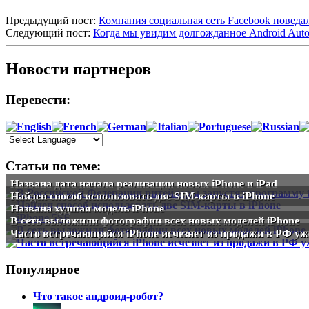
Предыдущий пост:
Компания социальная сеть Facebook поведал
Следующий пост:
Когда мы увидим долгожданное Android Auto
Новости партнеров
Перевести:
Статьи по теме:
Названа дата начала реализации новых iPhone и iPad
Найден способ использовать две SIM-карты в iPhone
Названа худшая модель iPhone
В сеть выложили фотографии всех новых моделей iPhone
Часто встречающийся iPhone исчезнет из продажи в РФ уж
Популярное
Что такое андроид-робот?