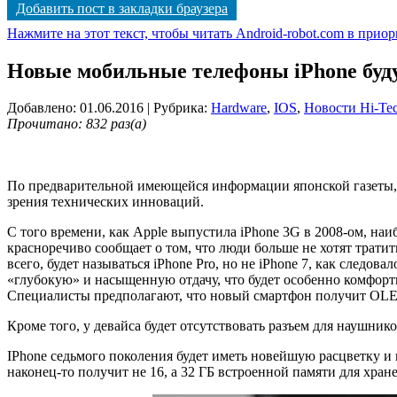
Добавить пост в закладки браузера
Нажмите на этот текст, чтобы читать Android-robot.com в прио
Новые мобильные телефоны iPhone будут
Добавлено: 01.06.2016
| Рубрика:
Hardware
,
IOS
,
Новости Hi-Te
Прочитано: 832 раз(а)
По предварительной имеющейся информации японской газеты, т
зрения технических инноваций.
С того времени, как Apple выпустила iPhone 3G в 2008-ом, н
красноречиво сообщает о том, что люди больше не хотят трати
всего, будет называться iPhone Pro, но не iPhone 7, как следо
«глубокую» и насыщенную отдачу, что будет особенно комфорт
Специалисты предполагают, что новый смартфон получит OLE
Кроме того, у девайса будет отсутствовать разъем для наушнико
IPhone седьмого поколения будет иметь новейшую расцветку и 
наконец-то получит не 16, а 32 ГБ встроенной памяти для хран