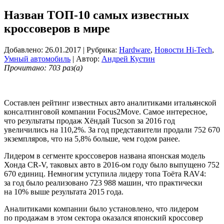
Назван ТОП-10 самых известных
кроссоверов в мире
Добавлено: 26.01.2017
| Рубрика:
Hardware
,
Новости Hi-Tech
,
Умный автомобиль
| Автор:
Андрей Кустин
Прочитано: 703 раз(а)
Составлен рейтинг известных авто аналитиками итальянской
консалтинговой компании Focus2Move. Самое интересное,
что результаты продаж Хёндай Tucson за 2016 год
увеличились на 110,2%. За год представители продали 752 670
экземпляров, что на 5,8% больше, чем годом ранее.
Лидером в сегменте кроссоверов названа японская модель
Хонда CR-V, таковых авто в 2016-ом году было выпущено 752
670 единиц. Немногим уступила лидеру топа Тоёта RAV4:
за год было реализовано 723 988 машин, что практически
на 10% выше результата 2015 года.
Аналитиками компании было установлено, что лидером
по продажам в этом сектора оказался японский кроссовер